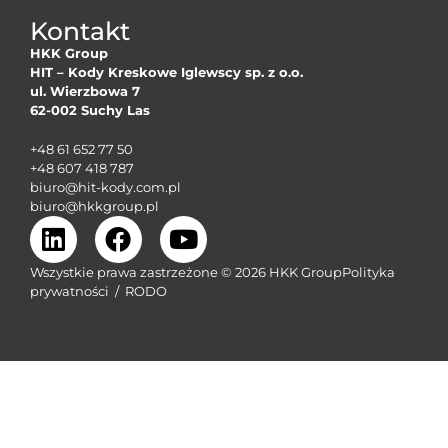
Kontakt
HKK Group
HIT – Kody Kreskowe Iglewscy sp. z o.o.
ul. Wierzbowa 7
62-002 Suchy Las
+48 61 652 77 50
+48 607 418 787
biuro@hit-kody.com.pl
biuro@hkkgroup.pl
Wszystkie prawa zastrzeżone © 2026 HKK Group
Polityka
prywatności
/
RODO