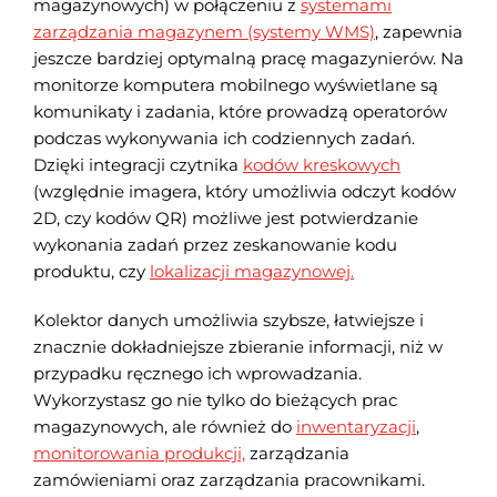
magazynowych) w połączeniu z
systemami
zarządzania magazynem (systemy WMS)
, zapewnia
jeszcze bardziej optymalną pracę magazynierów. Na
monitorze komputera mobilnego wyświetlane są
komunikaty i zadania, które prowadzą operatorów
podczas wykonywania ich codziennych zadań.
Dzięki integracji czytnika
kodów kreskowych
(względnie imagera, który umożliwia odczyt kodów
2D, czy kodów QR) możliwe jest potwierdzanie
wykonania zadań przez zeskanowanie kodu
produktu, czy
lokalizacji magazynowej.
Kolektor danych umożliwia szybsze, łatwiejsze i
znacznie dokładniejsze zbieranie informacji, niż w
przypadku ręcznego ich wprowadzania.
Wykorzystasz go nie tylko do bieżących prac
magazynowych, ale również do
inwentaryzacji
,
monitorowania produkcji,
zarządzania
zamówieniami oraz zarządzania pracownikami.