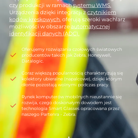
czy produkcji w ramach
systemu WMS.
Urządzenia dzięki integracji z
czytnikiem
kodów kreskowych
, oferują szeroki wachlarz
możliwości w obszarze
automatycznej
identyfikacji danych (ADC).
Oferujemy rozwiązania czołowych światowych
producentów takich jak Zebra, Honeywell,
Datalogic.
Coraz większą popularnością charakteryzują się
kolektory ubieralne (napalcowe), dzięki którym
dłonie pozostają wolnymi podczas pracy.
Rynek komputerów mobilnych nieustannie się
rozwija, czego doskonałym dowodem jest
technologia Smart Glasses opracowana przez
naszego Partenra - Zebra.