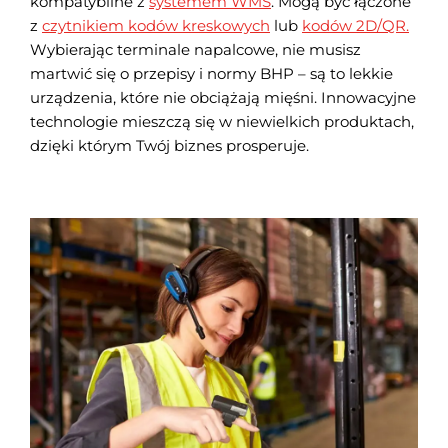
kompatybilne z
systemem WMS
. Mogą być łączone
z
czytnikiem kodów kreskowych
lub
kodów 2D/QR.
Wybierając terminale napalcowe, nie musisz
martwić się o przepisy i normy BHP – są to lekkie
urządzenia, które nie obciążają mięśni. Innowacyjne
technologie mieszczą się w niewielkich produktach,
dzięki którym Twój biznes prosperuje.