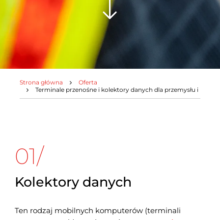
Strona główna
Oferta
Jesteś tutaj:
Terminale przenośne i kolektory danych dla przemysłu i logisty
01/
Kolektory danych
Ten rodzaj mobilnych komputerów (terminali