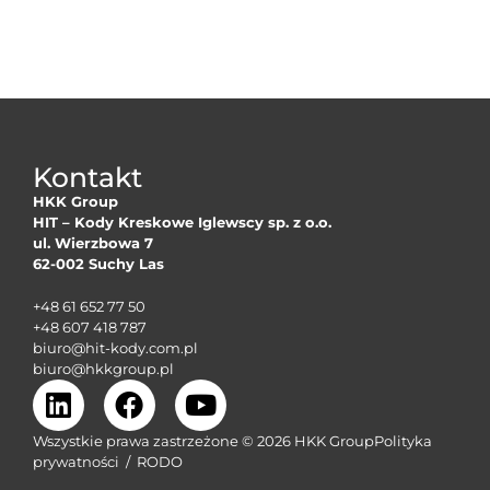
Kontakt
HKK Group
HIT – Kody Kreskowe Iglewscy sp. z o.o.
ul. Wierzbowa 7
62-002 Suchy Las
+48 61 652 77 50
+48 607 418 787
biuro@hit-kody.com.pl
biuro@hkkgroup.pl
Wszystkie prawa zastrzeżone © 2026 HKK Group
Polityka
prywatności
/
RODO