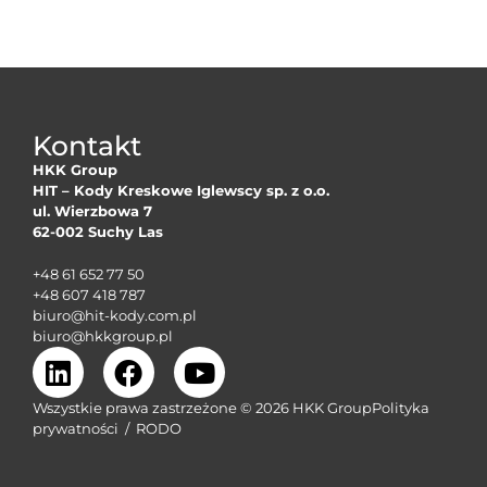
Kontakt
HKK Group
HIT – Kody Kreskowe Iglewscy sp. z o.o.
ul. Wierzbowa 7
62-002 Suchy Las
+48 61 652 77 50
+48 607 418 787
biuro@hit-kody.com.pl
biuro@hkkgroup.pl
Wszystkie prawa zastrzeżone © 2026 HKK Group
Polityka
prywatności
/
RODO