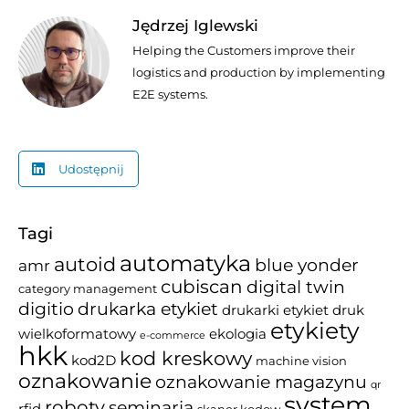
Jędrzej Iglewski
Helping the Customers improve their
logistics and production by implementing
E2E systems.
Udostępnij
Tagi
automatyka
autoid
blue yonder
amr
cubiscan
digital twin
category management
drukarka etykiet
digitio
drukarki etykiet
druk
etykiety
wielkoformatowy
ekologia
e-commerce
hkk
kod kreskowy
kod2D
machine vision
oznakowanie
oznakowanie magazynu
qr
system
roboty
seminaria