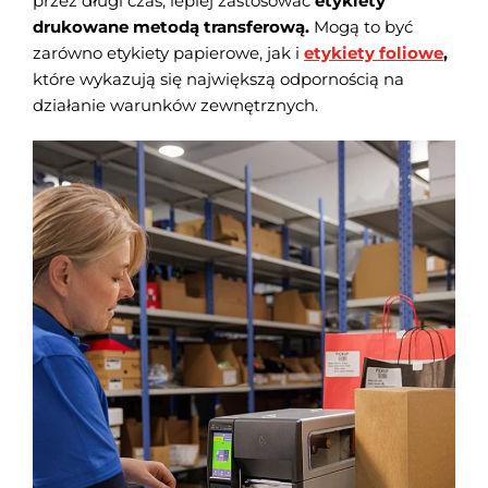
przez długi czas, lepiej zastosować
etykiety
drukowane metodą transferową.
Mogą to być
zarówno etykiety papierowe, jak i
etykiety foliowe
,
które wykazują się największą odpornością na
działanie warunków zewnętrznych.