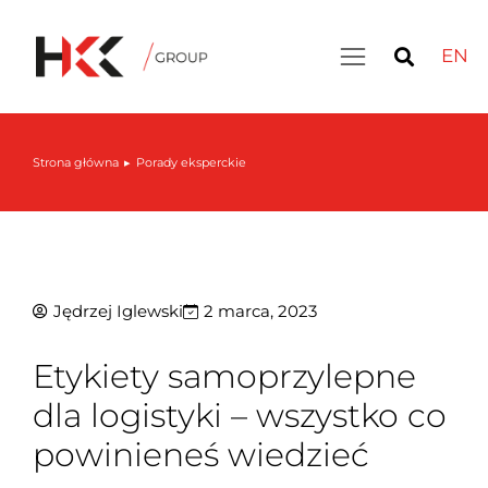
EN
Strona główna
Porady eksperckie
Jesteś tutaj:
Jędrzej Iglewski
2 marca, 2023
Etykiety samoprzylepne
dla logistyki – wszystko co
powinieneś wiedzieć