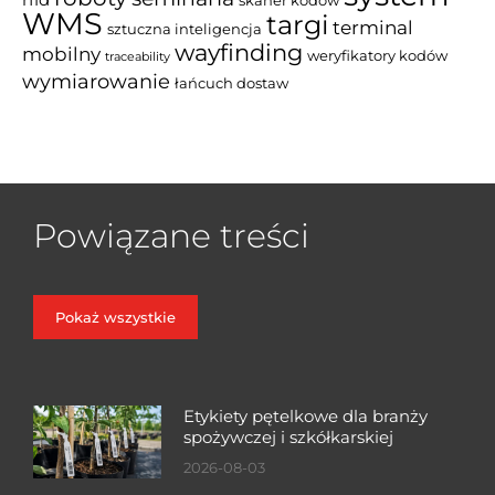
rfid
skaner kodow
WMS
targi
terminal
sztuczna inteligencja
wayfinding
mobilny
weryfikatory kodów
traceability
wymiarowanie
łańcuch dostaw
Powiązane treści
Pokaż wszystkie
Etykiety pętelkowe dla branży
spożywczej i szkółkarskiej
2026-08-03