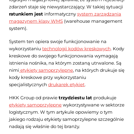
zdarzeń staje się niewystarczający. W takiej sytuacji
ratunkiem jest
informatyczny
system zarządzania
magazynem klasy WMS
(warehouse management
system).
System ten opiera swoje funkcjonowanie na
wykorzystaniu
technologii kodów kreskowych
. Kody
kreskowe do swojego funkcjonowania wymagają
istnienia nośnika, na którym zostaną utrwalone. Są
nimi
etykiety samoprzylepne
, na których drukuje się
kody kreskowe przy wykorzystaniu
specjalistycznych
drukarek etykiet
.
HKK Group od prawie
trzydziestu lat
produkuje
etykiety samoprzylepne
wykorzystywane w sektorze
logistycznym. W tym artykule opowiemy o tym
jakiego rodzaju etykiety samoprzylepne szczególnie
nadają się właśnie do tej branży.