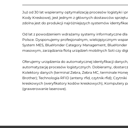
Już od 30 lat wspieramy optymalizację procesów logistyki i pr
Kody Kreskowe), jest jednym z głównych dostawców sprzętu Z
zdolna jest do produkcji najróżniejszych systemów identyfikac
Od lat z powodzeniem wdrażamy systemy informatyczne dla lo
Polsce. Dysponujemy profesjonalnym, wielojęzycznym wsparc
System MES, BlueYonder Category Management, BlueYonder D
masowym, zarządzania flotą urządzeń mobilnych Soti czy dig
Oferujemy urządzenia do automatycznej identyfikacji dany
automatyzację procesów logistycznych. Dobieramy, dostarcza
Kolektory danych (terminal Zebra, Zebra MC, terminale Honeyw
Brother); Technologia RFID (anteny rfid, czytnik rfid); Czyt
kreskowych (weryfikatory kodów kreskowych), Komputery 
(grawerowanie laserowe).