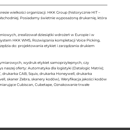
esie wielkości organizacji. HKK Group (historycznie HIT –
 Wschodniej. Posiadamy świetnie wyposażoną drukarnię, która
iowych, zrealizował dziesiątki wdrożeń w Europie i w
System HKK WMS, Rozwiązania kompletacji Voice Picking,
zia do: projektowania etykiet i zarządzania drukiem
ymiarowych, wydruk etykiet samoprzylepnych, czy
szej oferty: Automatyka dla logistyki (Datalogic Matrix);
T, drukarka CAB, Squix, drukarka Honeywell, drukarka
well, skaner Zebra, skanery kodów), Weryfikacja jakości kodów
arujące Cubiscan, Cubetape, Oznakowanie trwałe