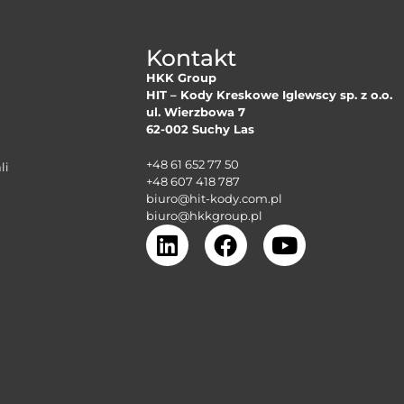
Kontakt
HKK Group
HIT – Kody Kreskowe Iglewscy sp. z o.o.
ul. Wierzbowa 7
62-002 Suchy Las
+48 61 652 77 50
li
+48 607 418 787
biuro@hit-kody.com.pl
biuro@hkkgroup.pl