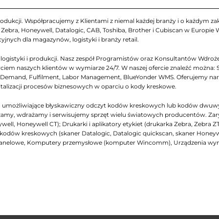
odukcji. Współpracujemy z Klientami z niemal każdej branży i o każdym zakr
ebra, Honeywell, Datalogic, CAB, Toshiba, Brother i Cubiscan w Europie
yjnych dla magazynów, logistyki i branży retail.
gistyki i produkcji. Nasz zespół Programistów oraz Konsultantów Wdrożen
iem naszych klientów w wymiarze 24/7. W naszej ofercie znaleźć można: 
emand, Fulfilment, Labor Management, BlueYonder WMS. Oferujemy narzęd
italizacji procesów biznesowych w oparciu o kody kreskowe.
ch, umożliwiające błyskawiczny odczyt kodów kreskowych lub kodów dwuw
my, wdrażamy i serwisujemy sprzęt wielu światowych producentów. Zarys na
ell, Honeywell CT); Drukarki i aplikatory etykiet (drukarka Zebra, Zebra Z
niki kodów kreskowych (skaner Datalogic, Datalogic quickscan, skaner Honey
panelowe, Komputery przemysłowe (komputer Wincomm), Urządzenia wymi