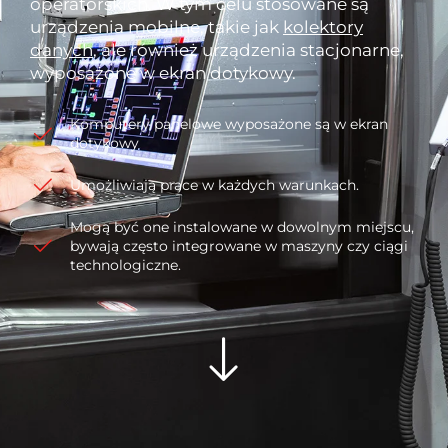
operatorskich. W tym celu stosowane są
urządzenia mobilne, takie jak
kolektory
danych
, ale również urządzenia stacjonarne,
wyposażone w ekran dotykowy.
Komputery panelowe wyposażone są w ekran
dotykowy
Umożliwiają prace w każdych warunkach.
Mogą być one instalowane w dowolnym miejscu,
bywają często integrowane w maszyny czy ciągi
technologiczne.