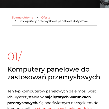
Strona główna
Oferta
Jesteś tutaj:
Komputery przemysłowe panelowe dotykowe
01/
Komputery panelowe do
zastosowań przemysłowych
Ten typ komputerów panelowych daje możliwość
ich wykorzystania w
najcięższych warunkach
przemysłowych.
Są one świetnym narzędziem do
komunikacji z
systemem zarządzania produkcją