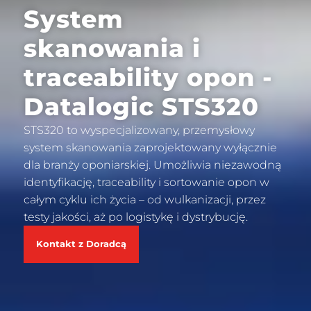
System
skanowania i
traceability opon -
Datalogic STS320
STS320 to wyspecjalizowany, przemysłowy
system skanowania zaprojektowany wyłącznie
dla branży oponiarskiej. Umożliwia niezawodną
identyfikację, traceability i sortowanie opon w
całym cyklu ich życia – od wulkanizacji, przez
testy jakości, aż po logistykę i dystrybucję.
Kontakt z Doradcą