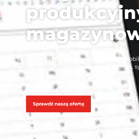
produkcyjny
magazyno
System WMS i Digital Twin, roboty mobi
identyfikacji, wymiarowanie Cubiscan,
Sprawdź naszą ofertę