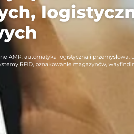
ch, logistyczn
wych
lne AMR, automatyka logistyczna i przemysłowa, 
 systemy RFID, oznakowanie magazynów, wayfindin