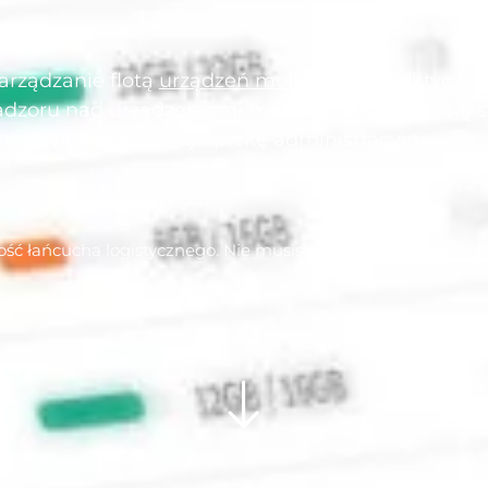
arządzanie flotą
urządzeń mobilnych
z praktyczn
adzoru nad urządzeniami mobilnymi sprawdzają si
możliwiają klasyczną opiekę administracyjną.
dnych funkcji kontrolnych.
ść łańcucha logistycznego. Nie musisz się już martwić przes
lizujesz dostarczanie danych.