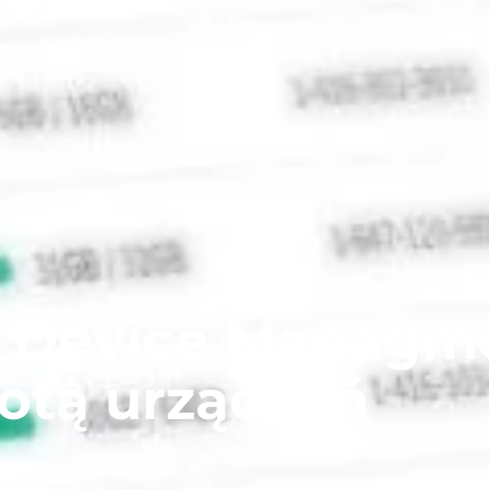
e Device Managm
lotą urządzeń