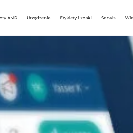
oty AMR
Urządzenia
Etykiety i znaki
Serwis
Wie