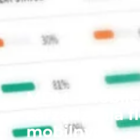
MDM - Mobil
zarządzania f
mobilnych