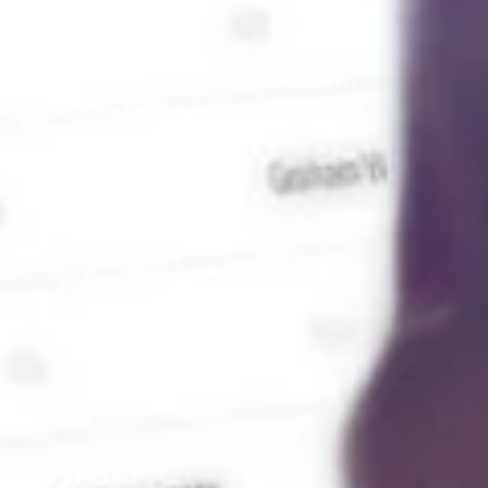
ie dowolnym systemem operacyjnym
ę zwłaszcza tam, gdzie rozproszony
tojami.