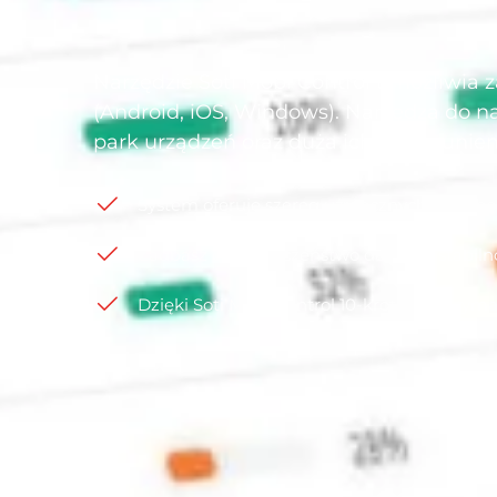
Narzędzie Soti Mobi Control umożliwia z
(Android, iOS, Windows). Narzędza do n
park urządzeń oraz duża ich liczba unie
System oferuje szereg użytecznych i niezbę
Zadbasz o bezpieczeństwo danych i stabilno
Dzięki Soti Mobi Control 10-krotnie zoptyma