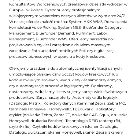
Konsultantów Wdrożeniowych, zrealizował dziesiątki wdrożeń w
Europie i w Polsce. Dysponujemy profesjonalnym,
wielojęzycznym wsparciem naszych klientów w wymiarze 24/7.
W naszej ofercie znaleźć można: System HKK WMS, Rozwiązania
kompletacji Voice Picking, System MES, BlueYonder Category
Management, BlueYonder Demand, Fulfilment, Labor
Management, BlueYonder WMS. Oferujemy narzędzia do:
projektowania etykiet i zarządzania drukiem masowym,
zarządzania flotą urządzeń mobilnych Soti czy digitalizacji
procesów biznesowych w oparciu o kody kreskowe.
Oferujemy urządzenia do automatycznej identyfikacji danych,
umożliwiające błyskawiczny odczyt kodów kreskowych lub
kodów dwuwymiarowych, wydruk etykiet samoprzylepnych,
czy automatyzację procesów logistycznych. Dobieramy,
dostarczamy, wdrażamy i serwisujemy sprzęt wielu światowych
producentów. Zarys naszej oferty: Automatyka dla logistyki
(Datalogic Matrix); Kolektory danych (terminal Zebra, Zebra MC,
terminale Honeywell, Honeywell CT); Drukarki i aplikatory
etykiet (drukarka Zebra, Zebra ZT, drukarka CAB, Squix, drukarka
Honeywell, drukarka Brother); Technologia RFID (anteny rfid,
czytnik rfid); Czytniki kodów kreskowych (skaner Datalogic,
Datalogic quickscan, skaner Honeywell, skaner Zebra, skanery