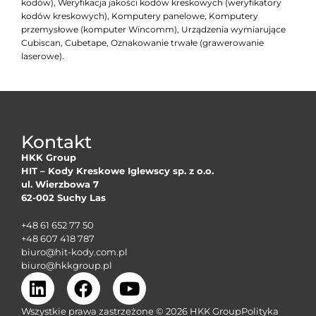
kodów), Weryfikacja jakości kodów kreskowych (weryfikatory
kodów kreskowych), Komputery panelowe, Komputery
przemysłowe (komputer Wincomm), Urządzenia wymiarujące
Cubiscan, Cubetape, Oznakowanie trwałe (grawerowanie
laserowe).
Kontakt
HKK Group
HIT – Kody Kreskowe Iglewscy sp. z o.o.
ul. Wierzbowa 7
62-002 Suchy Las
+48 61 652 77 50
+48 607 418 787
biuro@hit-kody.com.pl
biuro@hkkgroup.pl
Wszystkie prawa zastrzeżone © 2026 HKK Group
Polityka