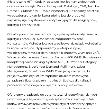
(historycznie HIT – Kody Kreskowe), jest jednym z głównych
dostawców sprzętu Zebra, Honeywell, Datalogic, CAB, Toshiba,
Brother i Cubiscan w Europie Wschodniej. Posiadamy świetnie
wyposażoną drukarnię, która zdolna jest do produkcji
najróżniejszych systemów identyfikacyjnych dla magazynów,
logistyki i branży retail.
Od lat z powodzeniem wdrażamy systemy informatyczne dla
logistyki i produkcji. Nasz zespół Programistów oraz
Konsultantów Wdrożeniowych, zrealizował dziesiątki wdrożeń w
Europie i w Polsce. Dysponujemy profesjonalnym,
wielojęzycznym wsparciem naszych klientów w wymiarze 24/7.
W naszej ofercie znaleźć można: System HKK WMS, Rozwiązania
kompletacji Voice Picking, System MES, BlueYonder Category
Management, BlueYonder Demand, Fulfilment, Labor
Management, BlueYonder WMS. Oferujemy narzędzia do:
projektowania etykiet i zarządzania drukiem masowym,
zarządzania flotą urządzeń mobilnych Soti czy digitalizacji
procesów biznesowych w oparciu o kody kreskowe.
Oferujemy urządzenia do automatycznej identyfikacji danych,
umożliwiające błyskawiczny odczyt kodów kreskowych lub
kodów dwuwymiarowych, wydruk etykiet samoprzylepnych,
czy automatyzację procesów logistycznych. Dobieramy,