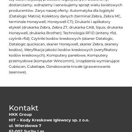
dostarczamy, wdrażamy i serwisujemy sprzęt wielu światowych
producentów. Zarys naszej oferty: Automatyka dla logistyki
(Datalogic Matrix); Kolektory danych (terminal Zebra, Zebra MC,
terminale Honeywell, Honeywell CT); Drukarki i aplikatory
etykiet (drukarka Zebra, Zebra ZT, drukarka CAB, Squix, drukarka
Honeywell, drukarka Brother); Technologia RFID (anteny rfid,
czytnik rfid); Czytniki kodów kreskowych (skaner Datalogic,
Datalogic quickscan, skaner Honeywell, skaner Zebra, skanery
kodów), Weryfikacja jakości kodów kreskowych (weryfikatory
kodów kreskowych), Komputery panelowe, Komputery
przemysłowe (komputer Wincomm), Urządzenia wymiarujące
Cubiscan, Cubetape, Oznakowanie trwałe (grawerowanie
laserowe).
Kontakt
HKK Group
HIT – Kody Kreskowe Iglewscy sp. z o.o.
ul. Wierzbowa 7
62-002 Suchy Las