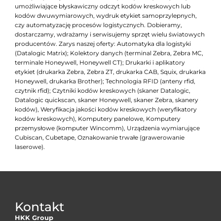
umożliwiające błyskawiczny odczyt kodów kreskowych lub
kodów dwuwymiarowych, wydruk etykiet samoprzylepnych,
czy automatyzację procesów logistycznych. Dobieramy,
dostarczamy, wdrażamy i serwisujemy sprzęt wielu światowych
producentów. Zarys naszej oferty: Automatyka dla logistyki
(Datalogic Matrix); Kolektory danych (terminal Zebra, Zebra MC,
terminale Honeywell, Honeywell CT); Drukarki i aplikatory
etykiet (drukarka Zebra, Zebra ZT, drukarka CAB, Squix, drukarka
Honeywell, drukarka Brother); Technologia RFID (anteny rfid,
czytnik rfid); Czytniki kodów kreskowych (skaner Datalogic,
Datalogic quickscan, skaner Honeywell, skaner Zebra, skanery
kodów), Weryfikacja jakości kodów kreskowych (weryfikatory
kodów kreskowych), Komputery panelowe, Komputery
przemysłowe (komputer Wincomm), Urządzenia wymiarujące
Cubiscan, Cubetape, Oznakowanie trwałe (grawerowanie
laserowe).
Kontakt
HKK Group