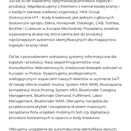
Już od 30 lat wspieramy optymalizację procesów logistyki i
produkcji. Współpracujemy z Klientami z niemal każdej branży i
o każdym zakresie wielkości organizacji. HKK Group
(historycznie HIT – Kody Kreskowe), jest jednym z głównych
dostawców sprzętu Zebra, Honeywell, Datalogic, CAB, Toshiba,
Brother i Cubiscan w Europie Wschodniej. Posiadamy świetnie
wyposażoną drukarnię, która zdolna jest do produkcji
najróżniejszych systemów identyfikacyjnych dla magazynów,
logistyki i branży retail.
Od lat z powodzeniem wdrażamy systemy informatyczne dla
logistyki i produkcji. Nasz zespół Programistów oraz
Konsultantów Wdrożeniowych, zrealizował dziesiątki wdrożeń w
Europie i w Polsce. Dysponujemy profesjonalnym,
wielojęzycznym wsparciem naszych klientów w wymiarze 24/7.
W naszej ofercie znaleźć można: System HKK WMS, Rozwiązania
kompletacji Voice Picking, System MES, BlueYonder Category
Management, BlueYonder Demand, Fulfilment, Labor
Management, BlueYonder WMS. Oferujemy narzędzia do:
projektowania etykiet i zarządzania drukiem masowym,
zarządzania flotą urządzeń mobilnych Soti czy digitalizacji
procesów biznesowych w oparciu o kody kreskowe.
Oferujemy urządzenia do automatycznej identyfikacji danych,