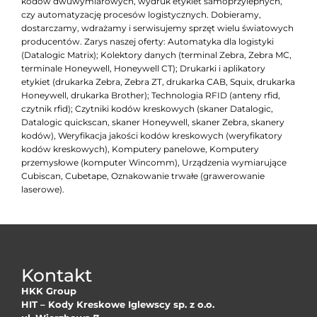
kodów dwuwymiarowych, wydruk etykiet samoprzylepnych,
czy automatyzację procesów logistycznych. Dobieramy,
dostarczamy, wdrażamy i serwisujemy sprzęt wielu światowych
producentów. Zarys naszej oferty: Automatyka dla logistyki
(Datalogic Matrix); Kolektory danych (terminal Zebra, Zebra MC,
terminale Honeywell, Honeywell CT); Drukarki i aplikatory
etykiet (drukarka Zebra, Zebra ZT, drukarka CAB, Squix, drukarka
Honeywell, drukarka Brother); Technologia RFID (anteny rfid,
czytnik rfid); Czytniki kodów kreskowych (skaner Datalogic,
Datalogic quickscan, skaner Honeywell, skaner Zebra, skanery
kodów), Weryfikacja jakości kodów kreskowych (weryfikatory
kodów kreskowych), Komputery panelowe, Komputery
przemysłowe (komputer Wincomm), Urządzenia wymiarujące
Cubiscan, Cubetape, Oznakowanie trwałe (grawerowanie
laserowe).
Kontakt
HKK Group
HIT – Kody Kreskowe Iglewscy sp. z o.o.