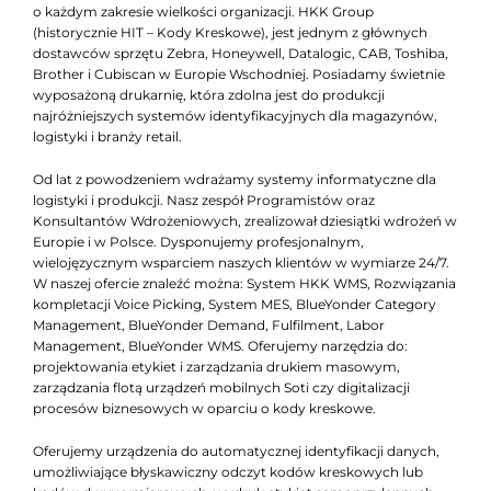
o każdym zakresie wielkości organizacji. HKK Group
(historycznie HIT – Kody Kreskowe), jest jednym z głównych
dostawców sprzętu Zebra, Honeywell, Datalogic, CAB, Toshiba,
Brother i Cubiscan w Europie Wschodniej. Posiadamy świetnie
wyposażoną drukarnię, która zdolna jest do produkcji
najróżniejszych systemów identyfikacyjnych dla magazynów,
logistyki i branży retail.
Od lat z powodzeniem wdrażamy systemy informatyczne dla
logistyki i produkcji. Nasz zespół Programistów oraz
Konsultantów Wdrożeniowych, zrealizował dziesiątki wdrożeń w
Europie i w Polsce. Dysponujemy profesjonalnym,
wielojęzycznym wsparciem naszych klientów w wymiarze 24/7.
W naszej ofercie znaleźć można: System HKK WMS, Rozwiązania
kompletacji Voice Picking, System MES, BlueYonder Category
Management, BlueYonder Demand, Fulfilment, Labor
Management, BlueYonder WMS. Oferujemy narzędzia do:
projektowania etykiet i zarządzania drukiem masowym,
zarządzania flotą urządzeń mobilnych Soti czy digitalizacji
procesów biznesowych w oparciu o kody kreskowe.
Oferujemy urządzenia do automatycznej identyfikacji danych,
umożliwiające błyskawiczny odczyt kodów kreskowych lub