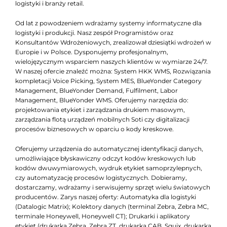
logistyki i branży retail.
Od lat z powodzeniem wdrażamy systemy informatyczne dla
logistyki i produkcji. Nasz zespół Programistów oraz
Konsultantów Wdrożeniowych, zrealizował dziesiątki wdrożeń w
Europie i w Polsce. Dysponujemy profesjonalnym,
wielojęzycznym wsparciem naszych klientów w wymiarze 24/7.
W naszej ofercie znaleźć można: System HKK WMS, Rozwiązania
kompletacji Voice Picking, System MES, BlueYonder Category
Management, BlueYonder Demand, Fulfilment, Labor
Management, BlueYonder WMS. Oferujemy narzędzia do:
projektowania etykiet i zarządzania drukiem masowym,
zarządzania flotą urządzeń mobilnych Soti czy digitalizacji
procesów biznesowych w oparciu o kody kreskowe.
Oferujemy urządzenia do automatycznej identyfikacji danych,
umożliwiające błyskawiczny odczyt kodów kreskowych lub
kodów dwuwymiarowych, wydruk etykiet samoprzylepnych,
czy automatyzację procesów logistycznych. Dobieramy,
dostarczamy, wdrażamy i serwisujemy sprzęt wielu światowych
producentów. Zarys naszej oferty: Automatyka dla logistyki
(Datalogic Matrix); Kolektory danych (terminal Zebra, Zebra MC,
terminale Honeywell, Honeywell CT); Drukarki i aplikatory
etykiet (drukarka Zebra, Zebra ZT, drukarka CAB, Squix, drukarka