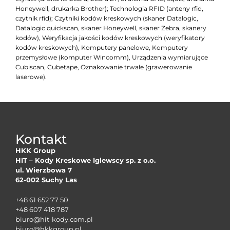
Honeywell, drukarka Brother); Technologia RFID (anteny rfid,
czytnik rfid); Czytniki kodów kreskowych (skaner Datalogic,
Datalogic quickscan, skaner Honeywell, skaner Zebra, skanery
kodów), Weryfikacja jakości kodów kreskowych (weryfikatory
kodów kreskowych), Komputery panelowe, Komputery
przemysłowe (komputer Wincomm), Urządzenia wymiarujące
Cubiscan, Cubetape, Oznakowanie trwałe (grawerowanie
laserowe).
Kontakt
HKK Group
HIT – Kody Kreskowe Iglewscy sp. z o.o.
ul. Wierzbowa 7
62-002 Suchy Las
+48 61 652 77 50
+48 607 418 787
biuro@hit-kody.com.pl
biuro@hkkgroup.pl