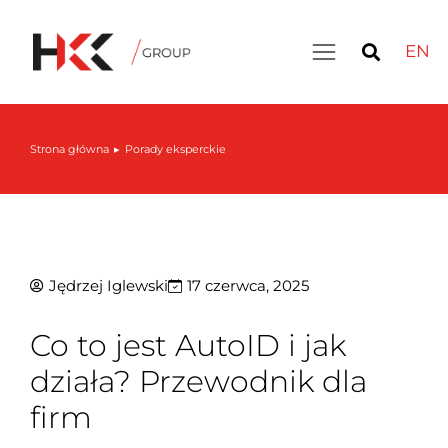
EN
Strona główna
Porady eksperckie
Jesteś tutaj:
Jędrzej Iglewski
17 czerwca, 2025
Co to jest AutoID i jak
działa? Przewodnik dla
firm