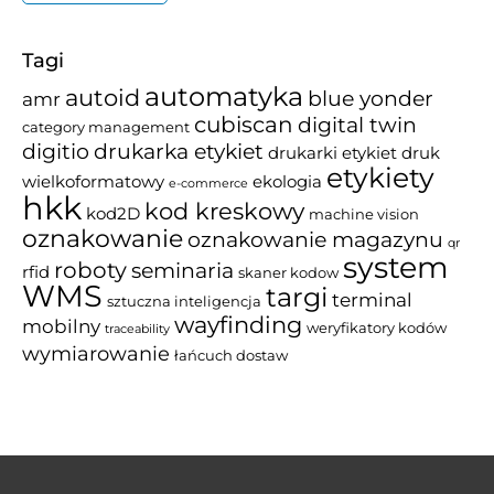
Tagi
automatyka
autoid
blue yonder
amr
cubiscan
digital twin
category management
drukarka etykiet
digitio
drukarki etykiet
druk
etykiety
wielkoformatowy
ekologia
e-commerce
hkk
kod kreskowy
kod2D
machine vision
oznakowanie
oznakowanie magazynu
qr
system
roboty
seminaria
rfid
skaner kodow
WMS
targi
terminal
sztuczna inteligencja
wayfinding
mobilny
weryfikatory kodów
traceability
wymiarowanie
łańcuch dostaw