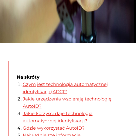
Na skróty
Czym jest technologia automatycznej
identyfikacji (ADC)?
Jakie urządzenia wspierają technologię
AutoID?
Jakie korzyści daje technologia
automatycznej identyfikacji?
Gdzie wykorzystać AutoID?
Najważniejsze informacje