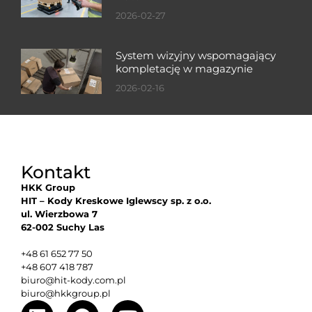
2026-02-27
System wizyjny wspomagający
kompletację w magazynie
2026-02-16
Kontakt
HKK Group
HIT – Kody Kreskowe Iglewscy sp. z o.o.
ul. Wierzbowa 7
62-002 Suchy Las
+48 61 652 77 50
+48 607 418 787
biuro@hit-kody.com.pl
biuro@hkkgroup.pl