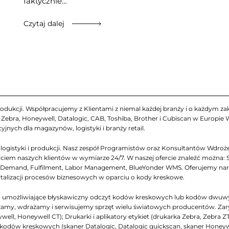
faktycznie…
Czytaj dalej
odukcji. Współpracujemy z Klientami z niemal każdej branży i o każdym zakr
ebra, Honeywell, Datalogic, CAB, Toshiba, Brother i Cubiscan w Europie
yjnych dla magazynów, logistyki i branży retail.
gistyki i produkcji. Nasz zespół Programistów oraz Konsultantów Wdrożen
iem naszych klientów w wymiarze 24/7. W naszej ofercie znaleźć można: 
emand, Fulfilment, Labor Management, BlueYonder WMS. Oferujemy narzęd
italizacji procesów biznesowych w oparciu o kody kreskowe.
ch, umożliwiające błyskawiczny odczyt kodów kreskowych lub kodów dwuw
my, wdrażamy i serwisujemy sprzęt wielu światowych producentów. Zarys na
ell, Honeywell CT); Drukarki i aplikatory etykiet (drukarka Zebra, Zebra Z
niki kodów kreskowych (skaner Datalogic, Datalogic quickscan, skaner Honey