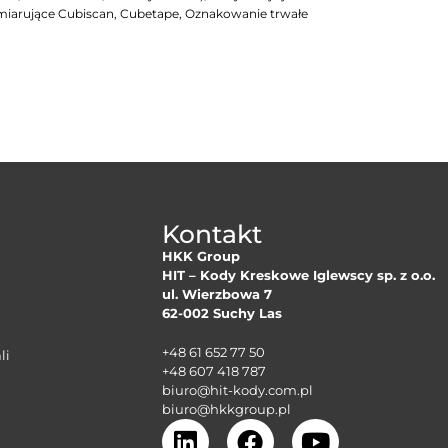
arujące Cubiscan, Cubetape, Oznakowanie trwałe
Kontakt
HKK Group
HIT – Kody Kreskowe Iglewscy sp. z o.o.
ul. Wierzbowa 7
62-002 Suchy Las
+48 61 652 77 50
li
+48 607 418 787
biuro@hit-kody.com.pl
biuro@hkkgroup.pl