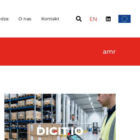
dza
O nas
Kontakt
EN
amr