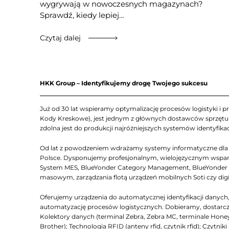
wygrywają w nowoczesnych magazynach?
Sprawdź, kiedy lepiej…
Czytaj dalej
HKK Group – Identyfikujemy drogę Twojego sukcesu
Już od 30 lat wspieramy optymalizację procesów logistyki i pr
Kody Kreskowe), jest jednym z głównych dostawców sprzętu Z
zdolna jest do produkcji najróżniejszych systemów identyfikac
Od lat z powodzeniem wdrażamy systemy informatyczne dla lo
Polsce. Dysponujemy profesjonalnym, wielojęzycznym wsparc
System MES, BlueYonder Category Management, BlueYonder D
masowym, zarządzania flotą urządzeń mobilnych Soti czy dig
Oferujemy urządzenia do automatycznej identyfikacji dany
automatyzację procesów logistycznych. Dobieramy, dostarcza
Kolektory danych (terminal Zebra, Zebra MC, terminale Honeyw
Brother); Technologia RFID (anteny rfid, czytnik rfid); Czyt