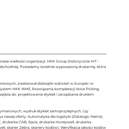
esie wielkości organizacji. HKK Group (historycznie HIT –
 Wschodniej. Posiadamy świetnie wyposażoną drukarnię, która
iowych, zrealizował dziesiątki wdrożeń w Europie i w
System HKK WMS, Rozwiązania kompletacji Voice Picking,
zia do: projektowania etykiet i zarządzania drukiem
ymiarowych, wydruk etykiet samoprzylepnych, czy
szej oferty: Automatyka dla logistyki (Datalogic Matrix);
T, drukarka CAB, Squix, drukarka Honeywell, drukarka
well, skaner Zebra, skanery kodów), Weryfikacja jakości kodów