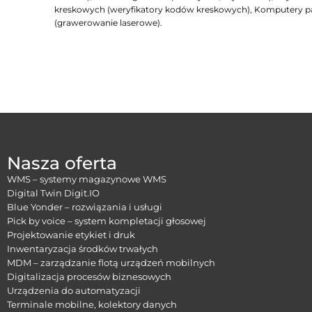
kreskowych (weryfikatory kodów kreskowych), Komputery 
(grawerowanie laserowe).
Nasza oferta
WMS – systemy magazynowe WMS
Digital Twin Digit.IO
Blue Yonder – rozwiązania i usługi
Pick by voice – system kompletacji głosowej
Projektowanie etykiet i druk
Inwentaryzacja środków trwałych
MDM – zarządzanie flotą urządzeń mobilnych
Digitalizacja procesów biznesowych
Urządzenia do automatyzacji
Terminale mobilne, kolektory danych