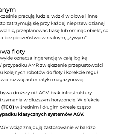
zanym
ześnie pracują ludzie, wózki widłowe i inne
to zatrzymują się przy każdej nieprzewidzianej
wolnić, przeplanować trasę lub ominąć obiekt, co
wia bezpieczeństwo w realnym, „żywym”
wa floty
ykle oznacza ingerencję w całą logikę
. W przypadku AMR zwiększenie przepustowości
u kolejnych robotów do floty i korekcie reguł
atwia rozwój automatyki magazynowej.
ywa droższy niż AGV, brak infrastruktury
utrzymania w dłuższym horyzoncie. W efekcie
 (TCO)
w średnim i długim okresie często
przypadku klasycznych systemów AGV.
 AGV wciąż znajdują zastosowanie w bardzo