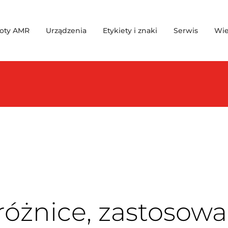
oty AMR
Urządzenia
Etykiety i znaki
Serwis
Wie
óżnice, zastosowa