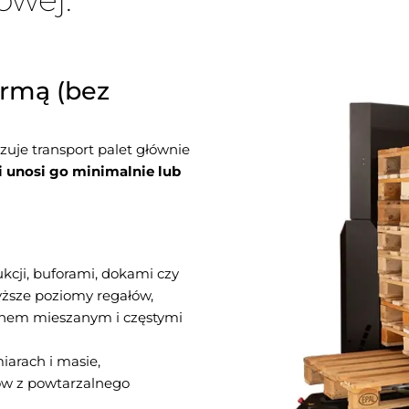
ormą (bez
lizuje transport palet głównie
i unosi go minimalnie lub
kcji, buforami, dokami czy
wyższe poziomy regałów,
chem mieszanym i częstymi
iarach i masie,
rów z powtarzalnego