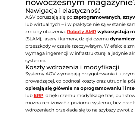
nowoczesnym magazynie
Nawigacja i elastyczność
AGV poruszają się po
zaprogramowanych, sztyw
lub wirtualnych – i w praktyce nie są w stanie s
zmiany otoczenia.
Roboty AMR
wykorzystują m
(SLAM), lasery i kamery, dzięki czemu
dynamiczni
przeszkody w czasie rzeczywistym. W efekcie z
wymaga ingerencji w infrastrukturę, a jedynie akt
systemie.
Koszty wdrożenia i modyfikacji
Systemy AGV wymagają przygotowania i utrzyman
prowadzącej, co podnosi koszty oraz utrudnia pó
opierają się głównie na oprogramowaniu i integ
lub
ERP
, dzięki czemu modyfikacje tras, punktó
można realizować z poziomu systemu, bez prac
wdrożeniach przekłada się to na szybszy zwrot z i