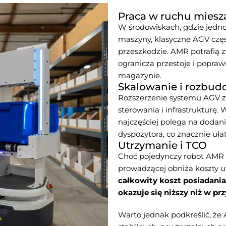
Praca w ruchu mies
W środowiskach, gdzie jednoc
maszyny, klasyczne AGV częs
przeszkodzie. AMR potrafią z
ogranicza przestoje i popra
magazynie.
Skalowanie i rozbudo
Rozszerzenie systemu AGV zw
sterowania i infrastrukturę
najczęściej polega na dodani
dyspozytora, co znacznie uł
Utrzymanie i TCO
Choć pojedynczy robot AMR b
prowadzącej obniża koszty 
całkowity koszt posiadania
okazuje się niższy niż w 
Warto jednak podkreślić, że