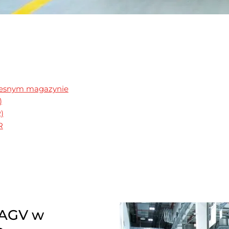
zesnym magazynie
)
)
R
 AGV w