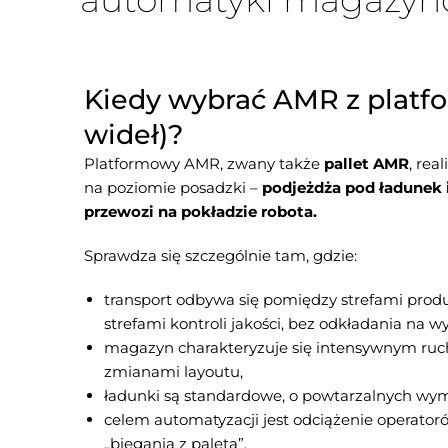
Kiedy wybrać AMR z platf
wideł)?
Platformowy AMR, zwany także
pallet AMR
, rea
na poziomie posadzki –
podjeżdża pod ładunek 
przewozi na pokładzie robota.
Sprawdza się szczególnie tam, gdzie:
transport odbywa się pomiędzy strefami produ
strefami kontroli jakości, bez odkładania na 
magazyn charakteryzuje się intensywnym ru
zmianami layoutu,
ładunki są standardowe, o powtarzalnych wym
celem automatyzacji jest odciążenie operato
„biegania z paletą”.