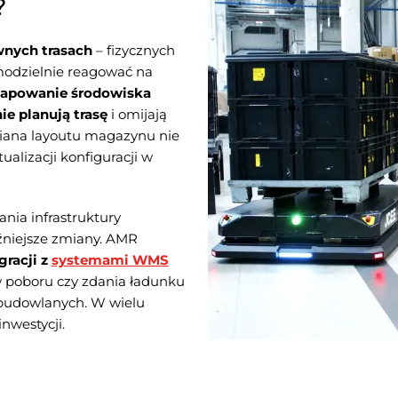
?
nych trasach
– fizycznych
amodzielnie reagować na
apowanie środowiska
e planują trasę
i omijają
miana layoutu magazynu nie
ualizacji konfiguracji w
ia infrastruktury
źniejsze zmiany. AMR
racji z
systemami WMS
w poboru czy zdania ładunku
 budowlanych. W wielu
nwestycji.