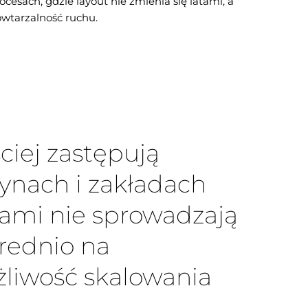
ocesach, gdzie layout nie zmienia się latami, a
powtarzalność ruchu.
iej zastępują
nach i zakładach
iami nie sprowadzają
średnio na
żliwość skalowania