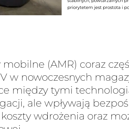
stabilnych, powtarzalnych pr
priorytetem jest prostota i 
mobilne (AMR) coraz częśc
GV w nowoczesnych magazy
ce między tymi technolog
gacji, ale wpływają bezpo
, koszty wdrożenia oraz mo
owej.