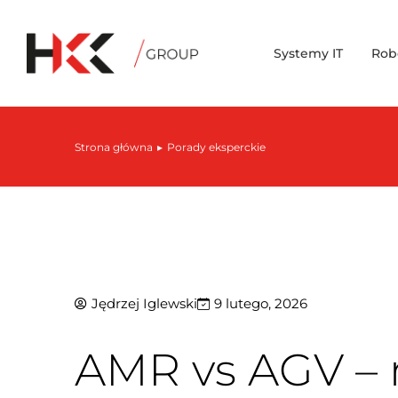
Systemy IT
Rob
Strona główna
Porady eksperckie
Jesteś tutaj:
Jędrzej Iglewski
9 lutego, 2026
AMR vs AGV – r