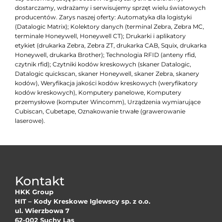
dostarczamy, wdrażamy i serwisujemy sprzęt wielu światowych
producentów. Zarys naszej oferty: Automatyka dla logistyki
(Datalogic Matrix); Kolektory danych (terminal Zebra, Zebra MC,
terminale Honeywell, Honeywell CT); Drukarki i aplikatory
etykiet (drukarka Zebra, Zebra ZT, drukarka CAB, Squix, drukarka
Honeywell, drukarka Brother); Technologia RFID (anteny rfid,
czytnik rfid); Czytniki kodów kreskowych (skaner Datalogic,
Datalogic quickscan, skaner Honeywell, skaner Zebra, skanery
kodów), Weryfikacja jakości kodów kreskowych (weryfikatory
kodów kreskowych), Komputery panelowe, Komputery
przemysłowe (komputer Wincomm), Urządzenia wymiarujące
Cubiscan, Cubetape, Oznakowanie trwałe (grawerowanie
laserowe).
Kontakt
HKK Group
HIT – Kody Kreskowe Iglewscy sp. z o.o.
ul. Wierzbowa 7
62-002 Suchy Las