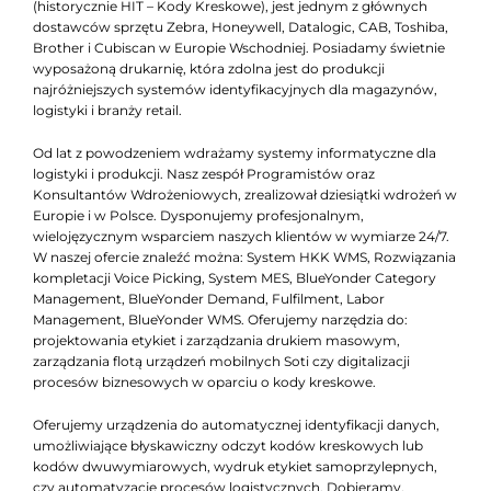
(historycznie HIT – Kody Kreskowe), jest jednym z głównych
dostawców sprzętu Zebra, Honeywell, Datalogic, CAB, Toshiba,
Brother i Cubiscan w Europie Wschodniej. Posiadamy świetnie
wyposażoną drukarnię, która zdolna jest do produkcji
najróżniejszych systemów identyfikacyjnych dla magazynów,
logistyki i branży retail.
Od lat z powodzeniem wdrażamy systemy informatyczne dla
logistyki i produkcji. Nasz zespół Programistów oraz
Konsultantów Wdrożeniowych, zrealizował dziesiątki wdrożeń w
Europie i w Polsce. Dysponujemy profesjonalnym,
wielojęzycznym wsparciem naszych klientów w wymiarze 24/7.
W naszej ofercie znaleźć można: System HKK WMS, Rozwiązania
kompletacji Voice Picking, System MES, BlueYonder Category
Management, BlueYonder Demand, Fulfilment, Labor
Management, BlueYonder WMS. Oferujemy narzędzia do:
projektowania etykiet i zarządzania drukiem masowym,
zarządzania flotą urządzeń mobilnych Soti czy digitalizacji
procesów biznesowych w oparciu o kody kreskowe.
Oferujemy urządzenia do automatycznej identyfikacji danych,
umożliwiające błyskawiczny odczyt kodów kreskowych lub
kodów dwuwymiarowych, wydruk etykiet samoprzylepnych,
czy automatyzację procesów logistycznych. Dobieramy,