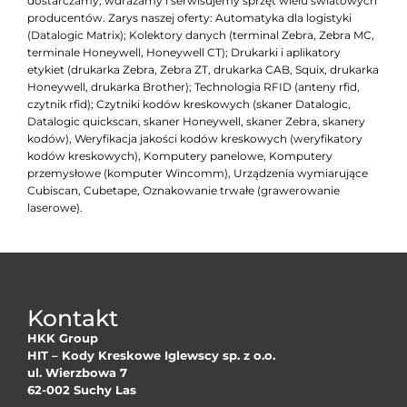
dostarczamy, wdrażamy i serwisujemy sprzęt wielu światowych
producentów. Zarys naszej oferty: Automatyka dla logistyki
(Datalogic Matrix); Kolektory danych (terminal Zebra, Zebra MC,
terminale Honeywell, Honeywell CT); Drukarki i aplikatory
etykiet (drukarka Zebra, Zebra ZT, drukarka CAB, Squix, drukarka
Honeywell, drukarka Brother); Technologia RFID (anteny rfid,
czytnik rfid); Czytniki kodów kreskowych (skaner Datalogic,
Datalogic quickscan, skaner Honeywell, skaner Zebra, skanery
kodów), Weryfikacja jakości kodów kreskowych (weryfikatory
kodów kreskowych), Komputery panelowe, Komputery
przemysłowe (komputer Wincomm), Urządzenia wymiarujące
Cubiscan, Cubetape, Oznakowanie trwałe (grawerowanie
laserowe).
Kontakt
HKK Group
HIT – Kody Kreskowe Iglewscy sp. z o.o.
ul. Wierzbowa 7
62-002 Suchy Las