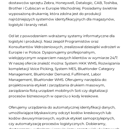
dostawców sprzętu Zebra, Honeywell, Datalogic, CAB, Toshiba,
Brother i Cubiscan w Europie Wschodniej. Posiadamy świetnie
wyposażoną drukarnię, która zdolna jest do produkcji
najróżniejszych systemów identyfikacyjnych dla magazynów,
logistyki i branży retail.
Od lat z powodzeniem wdrażamy systemy informatyczne dla
logistyki i produkcji. Nasz zespół Programistów oraz
Konsultantów Wdrożeniowych, zrealizował dziesiątki wdrożeń w
Europie i w Polsce. Dysponujemy profesjonalnym,
wielojęzycznym wsparciem naszych klientów w wymiarze 24/7.
W naszej ofercie znaleźć można: System HKK WMS, Rozwiązania
kompletacji Voice Picking, System MES, BlueYonder Category
Management, BlueYonder Demand, Fulfilment, Labor
Management, BlueYonder WMS. Oferujemy narzędzia do:
projektowania etykiet i zarządzania drukiem masowym,
zarządzania flotą urządzeń mobilnych Soti czy digitalizacji
procesów biznesowych w oparciu o kody kreskowe.
Oferujemy urządzenia do automatycznej identyfikacji danych,
umożliwiające błyskawiczny odczyt kodów kreskowych lub
kodów dwuwymiarowych, wydruk etykiet samoprzylepnych,
czy automatyzację procesów logistycznych. Dobieramy,