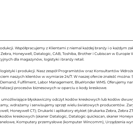
odukcji. Współpracujemy z Klientami z niemal każdej branży i o każdym zakr
ebra, Honeywell, Datalogic, CAB, Toshiba, Brother i Cubiscan w Europie
yjnych dla magazynów, logistyki i branży retail.
gistyki i produkcji. Nasz zespół Programistów oraz Konsultantów Wdrożen
iem naszych klientów w wymiarze 24/7. W naszej ofercie znaleźć można: 
emand, Fulfilment, Labor Management, BlueYonder WMS. Oferujemy narzęd
italizacji procesów biznesowych w oparciu o kody kreskowe.
ch, umożliwiające błyskawiczny odczyt kodów kreskowych lub kodów dwuw
my, wdrażamy i serwisujemy sprzęt wielu światowych producentów. Zarys na
ell, Honeywell CT); Drukarki i aplikatory etykiet (drukarka Zebra, Zebra Z
niki kodów kreskowych (skaner Datalogic, Datalogic quickscan, skaner Honey
panelowe, Komputery przemysłowe (komputer Wincomm), Urządzenia wymi