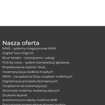
Nasza oferta
WMS – systemy magazynowe WMS
Digital Twin Digit.IO
Blue Yonder – rozwiązania i usługi
Pick by voice – system kompletacji głosowej
Projektowanie etykiet i druk
Inwentaryzacja środków trwałych
MDM – zarządzanie flotą urządzeń mobilnych
Digitalizacja procesów biznesowych
Urządzenia do automatyzacji
Terminale mobilne, kolektory danych
Drukarki etykiet
Autonomiczne roboty mobilne AMR
Stacjonarne przemysłowe skanery kodów