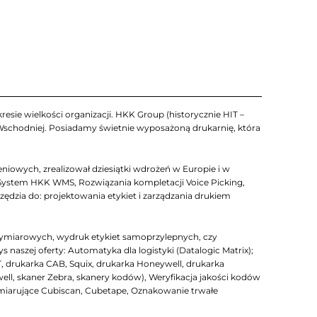
esie wielkości organizacji. HKK Group (historycznie HIT –
 Wschodniej. Posiadamy świetnie wyposażoną drukarnię, która
iowych, zrealizował dziesiątki wdrożeń w Europie i w
System HKK WMS, Rozwiązania kompletacji Voice Picking,
zia do: projektowania etykiet i zarządzania drukiem
ymiarowych, wydruk etykiet samoprzylepnych, czy
szej oferty: Automatyka dla logistyki (Datalogic Matrix);
T, drukarka CAB, Squix, drukarka Honeywell, drukarka
well, skaner Zebra, skanery kodów), Weryfikacja jakości kodów
arujące Cubiscan, Cubetape, Oznakowanie trwałe