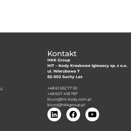
Kontakt
HKK Group
HIT – Kody Kreskowe Iglewscy sp. z o.o.
ul. Wierzbowa 7
62-002 Suchy Las
+48 61 652 77 50
li
+48 607 418 787
biuro@hit-kody.com.pl
biuro@hkkgroup.pl