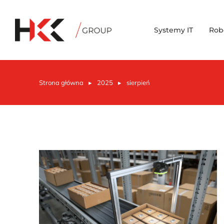
Systemy IT
Rob
Strona główna
2025
sierpień
Jesteś tutaj: