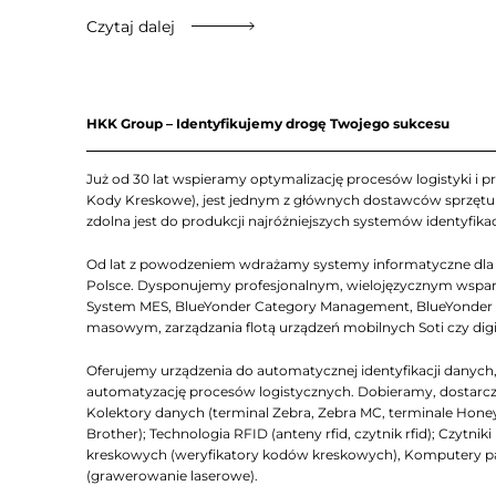
Czytaj dalej
HKK Group – Identyfikujemy drogę Twojego sukcesu
Już od 30 lat wspieramy optymalizację procesów logistyki i pr
Kody Kreskowe), jest jednym z głównych dostawców sprzętu Z
zdolna jest do produkcji najróżniejszych systemów identyfikac
Od lat z powodzeniem wdrażamy systemy informatyczne dla lo
Polsce. Dysponujemy profesjonalnym, wielojęzycznym wsparc
System MES, BlueYonder Category Management, BlueYonder D
masowym, zarządzania flotą urządzeń mobilnych Soti czy dig
Oferujemy urządzenia do automatycznej identyfikacji dany
automatyzację procesów logistycznych. Dobieramy, dostarcza
Kolektory danych (terminal Zebra, Zebra MC, terminale Honeyw
Brother); Technologia RFID (anteny rfid, czytnik rfid); Czyt
kreskowych (weryfikatory kodów kreskowych), Komputery 
(grawerowanie laserowe).