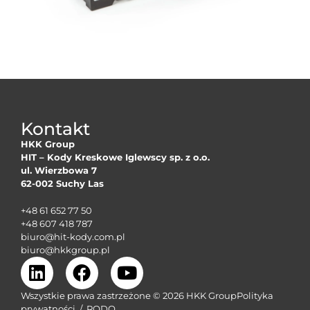
Kontakt
HKK Group
HIT – Kody Kreskowe Iglewscy sp. z o.o.
ul. Wierzbowa 7
62-002 Suchy Las
+48 61 652 77 50
+48 607 418 787
biuro@hit-kody.com.pl
biuro@hkkgroup.pl
Wszystkie prawa zastrzeżone © 2026 HKK Group
Polityka
prywatności
/
RODO