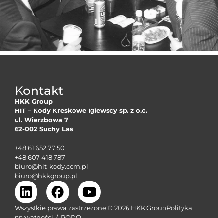
Kontakt
HKK Group
HIT – Kody Kreskowe Iglewscy sp. z o.o.
ul. Wierzbowa 7
62-002 Suchy Las
+48 61 652 77 50
+48 607 418 787
biuro@hit-kody.com.pl
biuro@hkkgroup.pl
Wszystkie prawa zastrzeżone © 2026 HKK Group
Polityka
prywatności
/
RODO