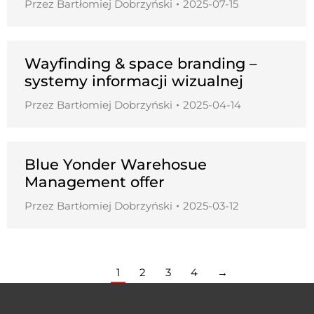
Przez
Bartłomiej Dobrzyński
2025-07-15
Wayfinding & space branding –
systemy informacji wizualnej
Przez
Bartłomiej Dobrzyński
2025-04-14
Blue Yonder Warehosue
Management offer
Przez
Bartłomiej Dobrzyński
2025-03-12
1
2
3
4
→