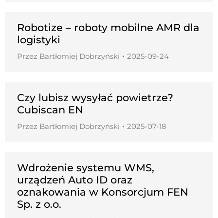
Robotize – roboty mobilne AMR dla
logistyki
Przez
Bartłomiej Dobrzyński
2025-09-24
Czy lubisz wysyłać powietrze?
Cubiscan EN
Przez
Bartłomiej Dobrzyński
2025-07-18
Wdrożenie systemu WMS,
urządzeń Auto ID oraz
oznakowania w Konsorcjum FEN
Sp. z o.o.