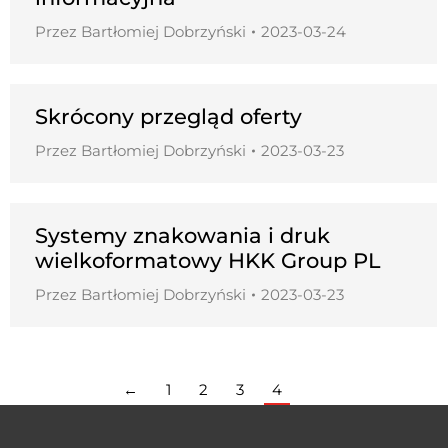
Przez
Bartłomiej Dobrzyński
2023-03-24
Skrócony przegląd oferty
Przez
Bartłomiej Dobrzyński
2023-03-23
Systemy znakowania i druk
wielkoformatowy HKK Group PL
Przez
Bartłomiej Dobrzyński
2023-03-23
←
1
2
3
4