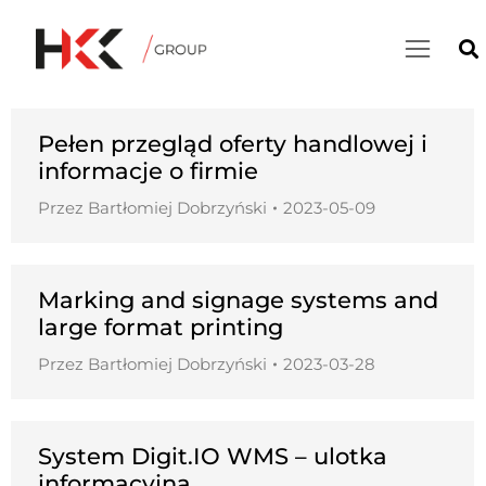
Pełen przegląd oferty handlowej i
informacje o firmie​
Przez
Bartłomiej Dobrzyński
2023-05-09
Marking and signage systems and
large format printing
Przez
Bartłomiej Dobrzyński
2023-03-28
System Digit.IO WMS – ulotka
informacyjna​