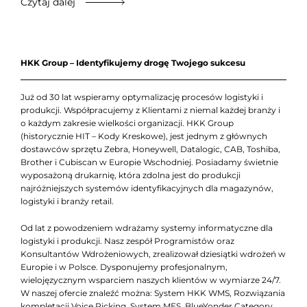
Czytaj dalej
HKK Group – Identyfikujemy drogę Twojego sukcesu
Już od 30 lat wspieramy optymalizację procesów logistyki i
produkcji. Współpracujemy z Klientami z niemal każdej branży i
o każdym zakresie wielkości organizacji. HKK Group
(historycznie HIT – Kody Kreskowe), jest jednym z głównych
dostawców sprzętu Zebra, Honeywell, Datalogic, CAB, Toshiba,
Brother i Cubiscan w Europie Wschodniej. Posiadamy świetnie
wyposażoną drukarnię, która zdolna jest do produkcji
najróżniejszych systemów identyfikacyjnych dla magazynów,
logistyki i branży retail.
Od lat z powodzeniem wdrażamy systemy informatyczne dla
logistyki i produkcji. Nasz zespół Programistów oraz
Konsultantów Wdrożeniowych, zrealizował dziesiątki wdrożeń w
Europie i w Polsce. Dysponujemy profesjonalnym,
wielojęzycznym wsparciem naszych klientów w wymiarze 24/7.
W naszej ofercie znaleźć można: System HKK WMS, Rozwiązania
kompletacji Voice Picking, System MES, BlueYonder Category