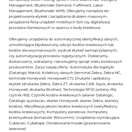
Management, BlueYonder Demand, Fulfilment, Labor
Management, BlueYonder WMS. Oferujemy narzędzia do:
projektowania etykiet i zarządzania drukiem masowym,
zarządzania flotą urządzeń mobilnych Soti czy digitalizacji
procesów biznesowych w oparciu o kody kreskowe.
Oferujemy urządzenia do automatycznej identyfikacji danych,
umożliwiające błyskawiczny odczyt kodów kreskowych lub
kodów dwuwymiarowych, wydruk etykiet samoprzylepnych,
czy automatyzację procesów logistycznych. Dobieramy,
dostarczamy, wdrażamy i serwisujemy sprzęt wielu światowych
producentów. Zarys naszej oferty: Automatyka dla logistyki
(Datalogic Matrix); Kolektory danych (terminal Zebra, Zebra MC,
terminale Honeywell, Honeywell CT); Drukarki i aplikatory
etykiet (drukarka Zebra, Zebra ZT, drukarka CAB, Squix, drukarka
Honeywell, drukarka Brother); Technologia RFID (anteny rfid,
czytnik rfid); Czytniki kodów kreskowych (skaner Datalogic,
Datalogic quickscan, skaner Honeywell, skaner Zebra, skanery
kodów), Weryfikacja jakości kodów kreskowych (weryfikatory
kodów kreskowych), Komputery panelowe, Komputery
przemysłowe (komputer Wincomm), Urządzenia wymiarujące
Cubiscan, Cubetape, Oznakowanie trwałe (grawerowanie
laserowe).