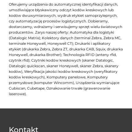
Oferujemy urządzenia do automatycznej identyfikacji danych,
umożliwiające błyskawiczny odczyt kodów kreskowych lub
kodów dwuwymiarowych, wydruk etykiet samoprzylepnych,
czy automatyzację procesów logistycznych. Dobieramy,
dostarczamy, wdrażamy i serwisujemy sprzęt wielu światowych
producentów. Zarys naszej oferty: Automatyka dla logistyki
(Datalogic Matrix); Kolektory danych (terminal Zebra, Zebra MC,
terminale Honeywell, Honeywell CT); Drukarki i aplikatory
etykiet (drukarka Zebra, Zebra ZT, drukarka CAB, Squix, drukarka
Honeywell, drukarka Brother); Technologia RFID (anteny rfid,
czytnik rfid); Czytniki kodów kreskowych (skaner Datalogic,
Datalogic quickscan, skaner Honeywell, skaner Zebra, skanery
kodów), Weryfikacja jakości kodów kreskowych (weryfikatory
kodów kreskowych), Komputery panelowe, Komputery
przemysłowe (komputer Wincomm), Urządzenia wymiarujące
Cubiscan, Cubetape, Oznakowanie trwałe (grawerowanie
laserowe).
Kontakt