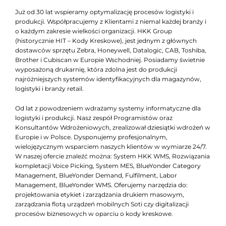
Już od 30 lat wspieramy optymalizację procesów logistyki i
produkcji. Współpracujemy z Klientami z niemal każdej branży i
o każdym zakresie wielkości organizacji. HKK Group
(historycznie HIT – Kody Kreskowe), jest jednym z głównych
dostawców sprzętu Zebra, Honeywell, Datalogic, CAB, Toshiba,
Brother i Cubiscan w Europie Wschodniej. Posiadamy świetnie
wyposażoną drukarnię, która zdolna jest do produkcji
najróżniejszych systemów identyfikacyjnych dla magazynów,
logistyki i branży retail.
Od lat z powodzeniem wdrażamy systemy informatyczne dla
logistyki i produkcji. Nasz zespół Programistów oraz
Konsultantów Wdrożeniowych, zrealizował dziesiątki wdrożeń w
Europie i w Polsce. Dysponujemy profesjonalnym,
wielojęzycznym wsparciem naszych klientów w wymiarze 24/7.
W naszej ofercie znaleźć można: System HKK WMS, Rozwiązania
kompletacji Voice Picking, System MES, BlueYonder Category
Management, BlueYonder Demand, Fulfilment, Labor
Management, BlueYonder WMS. Oferujemy narzędzia do:
projektowania etykiet i zarządzania drukiem masowym,
zarządzania flotą urządzeń mobilnych Soti czy digitalizacji
procesów biznesowych w oparciu o kody kreskowe.