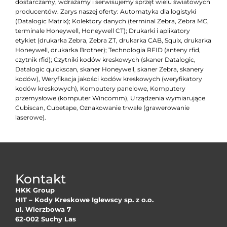
dostarczamy, wdrażamy i serwisujemy sprzęt wielu światowych
producentów. Zarys naszej oferty: Automatyka dla logistyki
(Datalogic Matrix); Kolektory danych (terminal Zebra, Zebra MC,
terminale Honeywell, Honeywell CT); Drukarki i aplikatory
etykiet (drukarka Zebra, Zebra ZT, drukarka CAB, Squix, drukarka
Honeywell, drukarka Brother); Technologia RFID (anteny rfid,
czytnik rfid); Czytniki kodów kreskowych (skaner Datalogic,
Datalogic quickscan, skaner Honeywell, skaner Zebra, skanery
kodów), Weryfikacja jakości kodów kreskowych (weryfikatory
kodów kreskowych), Komputery panelowe, Komputery
przemysłowe (komputer Wincomm), Urządzenia wymiarujące
Cubiscan, Cubetape, Oznakowanie trwałe (grawerowanie
laserowe).
Kontakt
HKK Group
HIT – Kody Kreskowe Iglewscy sp. z o.o.
ul. Wierzbowa 7
62-002 Suchy Las