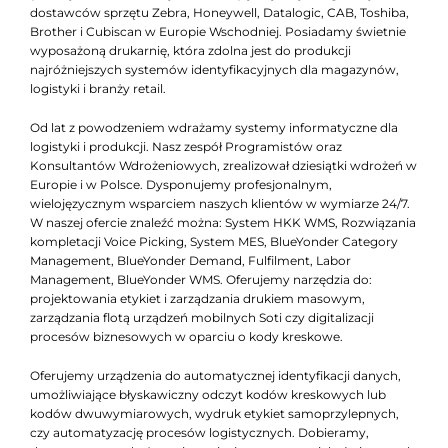
dostawców sprzętu Zebra, Honeywell, Datalogic, CAB, Toshiba,
Brother i Cubiscan w Europie Wschodniej. Posiadamy świetnie
wyposażoną drukarnię, która zdolna jest do produkcji
najróżniejszych systemów identyfikacyjnych dla magazynów,
logistyki i branży retail.
Od lat z powodzeniem wdrażamy systemy informatyczne dla
logistyki i produkcji. Nasz zespół Programistów oraz
Konsultantów Wdrożeniowych, zrealizował dziesiątki wdrożeń w
Europie i w Polsce. Dysponujemy profesjonalnym,
wielojęzycznym wsparciem naszych klientów w wymiarze 24/7.
W naszej ofercie znaleźć można: System HKK WMS, Rozwiązania
kompletacji Voice Picking, System MES, BlueYonder Category
Management, BlueYonder Demand, Fulfilment, Labor
Management, BlueYonder WMS. Oferujemy narzędzia do:
projektowania etykiet i zarządzania drukiem masowym,
zarządzania flotą urządzeń mobilnych Soti czy digitalizacji
procesów biznesowych w oparciu o kody kreskowe.
Oferujemy urządzenia do automatycznej identyfikacji danych,
umożliwiające błyskawiczny odczyt kodów kreskowych lub
kodów dwuwymiarowych, wydruk etykiet samoprzylepnych,
czy automatyzację procesów logistycznych. Dobieramy,