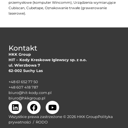
przemysłowe (komputer Wincomm), Urządzenia wymiarujące
Cubiscan, Cubetape, Oznakowanie trwałe (grawerowanie
laserowe).
Kontakt
HKK Group
HIT – Kody Kreskowe Iglewscy sp. z o.o.
ul. Wierzbowa 7
62-002 Suchy Las
+48 61 652 77 50
+48 607 418 787
biuro@hit-kody.com.pl
biuro@hkkgroup.pl
Wszystkie prawa zastrzeżone © 2026 HKK Group
Polityka
prywatności
/
RODO