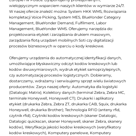
wielojęzycznym wsparciem naszych klientów w wymiarze 24/7.
W naszej ofercie znaleźć można: System HKK WMS, Rozwiązania
kompletacji Voice Picking, System MES, BlueYonder Category
Management, BlueYonder Demand, Fulfilment, Labor
Management, BlueYonder WMS. Oferujemy narzędzia do:
projektowania etykiet i zarządzania drukiem masowym,
zarządzania flotą urządzeń mobilnych Soti czy digitalizacji
procesów biznesowych w oparciu o kody kreskowe.
Oferujemy urządzenia do automatycznej identyfikacji danych,
umożliwiające błyskawiczny odczyt kodów kreskowych lub
kodów dwuwymiarowych, wydruk etykiet samoprzylepnych,
czy automatyzację procesów logistycznych. Dobieramy,
dostarczamy, wdrażamy i serwisujemy sprzęt wielu światowych
producentów. Zarys naszej oferty: Automatyka dla logistyki
(Datalogic Matrix); Kolektory danych (terminal Zebra, Zebra MC,
terminale Honeywell, Honeywell CT); Drukarki i aplikatory
etykiet (drukarka Zebra, Zebra ZT, drukarka CAB, Squix, drukarka
Honeywell, drukarka Brother); Technologia RFID (anteny rfid,
czytnik rfid); Czytniki kodów kreskowych (skaner Datalogic,
Datalogic quickscan, skaner Honeywell, skaner Zebra, skanery
kodów), Weryfikacja jakości kodów kreskowych (weryfikatory
kodów kreskowych), Komputery panelowe, Komputery