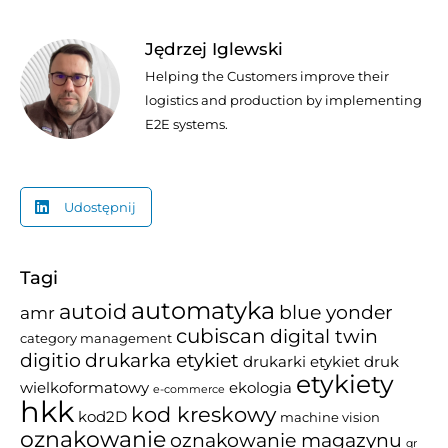
Jędrzej Iglewski
Helping the Customers improve their
logistics and production by implementing
E2E systems.
Udostępnij
Tagi
automatyka
autoid
blue yonder
amr
cubiscan
digital twin
category management
drukarka etykiet
digitio
drukarki etykiet
druk
etykiety
wielkoformatowy
ekologia
e-commerce
hkk
kod kreskowy
kod2D
machine vision
oznakowanie
oznakowanie magazynu
qr