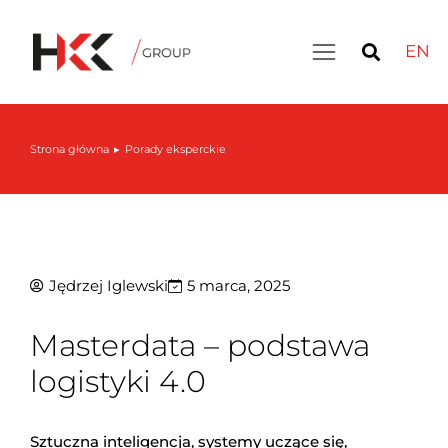
EN
Strona główna
Porady eksperckie
Jesteś tutaj:
Jędrzej Iglewski
5 marca, 2025
Masterdata – podstawa
logistyki 4.0
Sztuczna inteligencja, systemy uczące się,