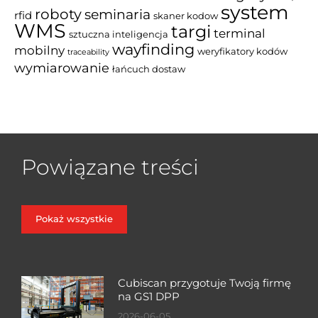
system
roboty
seminaria
rfid
skaner kodow
WMS
targi
terminal
sztuczna inteligencja
wayfinding
mobilny
weryfikatory kodów
traceability
wymiarowanie
łańcuch dostaw
Powiązane treści
Pokaż wszystkie
Cubiscan przygotuje Twoją firmę
na GS1 DPP
2026-06-05