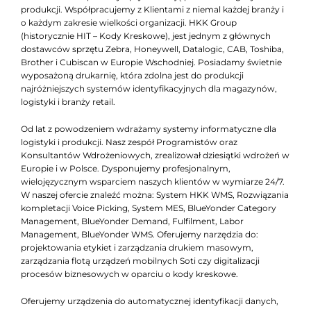
produkcji. Współpracujemy z Klientami z niemal każdej branży i
o każdym zakresie wielkości organizacji. HKK Group
(historycznie HIT – Kody Kreskowe), jest jednym z głównych
dostawców sprzętu Zebra, Honeywell, Datalogic, CAB, Toshiba,
Brother i Cubiscan w Europie Wschodniej. Posiadamy świetnie
wyposażoną drukarnię, która zdolna jest do produkcji
najróżniejszych systemów identyfikacyjnych dla magazynów,
logistyki i branży retail.
Od lat z powodzeniem wdrażamy systemy informatyczne dla
logistyki i produkcji. Nasz zespół Programistów oraz
Konsultantów Wdrożeniowych, zrealizował dziesiątki wdrożeń w
Europie i w Polsce. Dysponujemy profesjonalnym,
wielojęzycznym wsparciem naszych klientów w wymiarze 24/7.
W naszej ofercie znaleźć można: System HKK WMS, Rozwiązania
kompletacji Voice Picking, System MES, BlueYonder Category
Management, BlueYonder Demand, Fulfilment, Labor
Management, BlueYonder WMS. Oferujemy narzędzia do:
projektowania etykiet i zarządzania drukiem masowym,
zarządzania flotą urządzeń mobilnych Soti czy digitalizacji
procesów biznesowych w oparciu o kody kreskowe.
Oferujemy urządzenia do automatycznej identyfikacji danych,