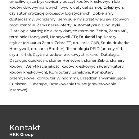
umożliwiające błyskawiczny odczyt kodów kreskowych lub
kodów dwuwymiarowych, wydruk etykiet samoprzylepnych,
czy automatyzację procesów logistycznych. Dobieramy,
dostarczamy, wdrażamy i serwisujemy sprzęt wielu światowych
producentów. Zarys naszej oferty: Automatyka dla logistyki
(Datalogic Matrix); Kolektory danych (terminal Zebra, Zebra MC,
terminale Honeywell, Honeywell CT); Drukarki i aplikatory
etykiet (drukarka Zebra, Zebra ZT, drukarka CAB, Squix, drukarka
Honeywell, drukarka Brother); Technologia RFID (anteny rfid,
czytnik rfid); Czytniki kodów kreskowych (skaner Datalogic,
Datalogic quickscan, skaner Honeywell, skaner Zebra, skanery
kodów), Weryfikacja jakości kodów kreskowych (weryfikatory
kodów kreskowych), Komputery panelowe, Komputery
przemysłowe (komputer Wincomm), Urządzenia wymiarujące
Cubiscan, Cubetape, Oznakowanie trwałe (grawerowanie
laserowe).
Kontakt
HKK Group