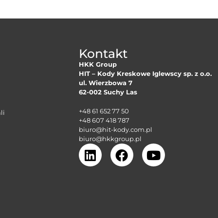
Kontakt
HKK Group
HIT – Kody Kreskowe Iglewscy sp. z o.o.
ul. Wierzbowa 7
62-002 Suchy Las
+48 61 652 77 50
li
+48 607 418 787
biuro@hit-kody.com.pl
biuro@hkkgroup.pl