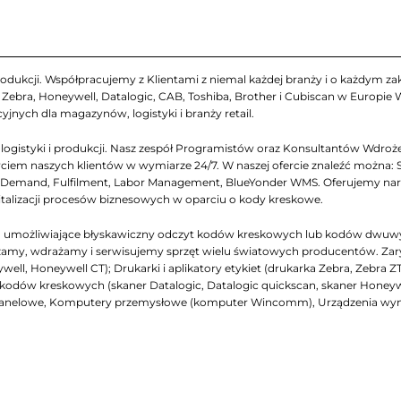
odukcji. Współpracujemy z Klientami z niemal każdej branży i o każdym zakr
ebra, Honeywell, Datalogic, CAB, Toshiba, Brother i Cubiscan w Europie
yjnych dla magazynów, logistyki i branży retail.
gistyki i produkcji. Nasz zespół Programistów oraz Konsultantów Wdrożen
iem naszych klientów w wymiarze 24/7. W naszej ofercie znaleźć można: 
emand, Fulfilment, Labor Management, BlueYonder WMS. Oferujemy narzęd
italizacji procesów biznesowych w oparciu o kody kreskowe.
ch, umożliwiające błyskawiczny odczyt kodów kreskowych lub kodów dwuw
my, wdrażamy i serwisujemy sprzęt wielu światowych producentów. Zarys na
ell, Honeywell CT); Drukarki i aplikatory etykiet (drukarka Zebra, Zebra Z
niki kodów kreskowych (skaner Datalogic, Datalogic quickscan, skaner Honey
panelowe, Komputery przemysłowe (komputer Wincomm), Urządzenia wymi