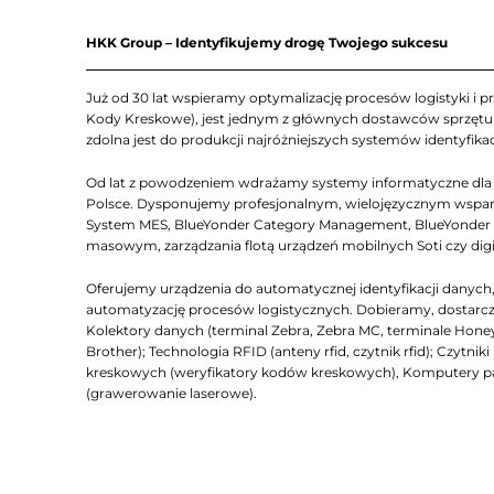
HKK Group – Identyfikujemy drogę Twojego sukcesu
Już od 30 lat wspieramy optymalizację procesów logistyki i pr
Kody Kreskowe), jest jednym z głównych dostawców sprzętu Z
zdolna jest do produkcji najróżniejszych systemów identyfikac
Od lat z powodzeniem wdrażamy systemy informatyczne dla lo
Polsce. Dysponujemy profesjonalnym, wielojęzycznym wsparc
System MES, BlueYonder Category Management, BlueYonder D
masowym, zarządzania flotą urządzeń mobilnych Soti czy dig
Oferujemy urządzenia do automatycznej identyfikacji dany
automatyzację procesów logistycznych. Dobieramy, dostarcza
Kolektory danych (terminal Zebra, Zebra MC, terminale Honeyw
Brother); Technologia RFID (anteny rfid, czytnik rfid); Czyt
kreskowych (weryfikatory kodów kreskowych), Komputery 
(grawerowanie laserowe).