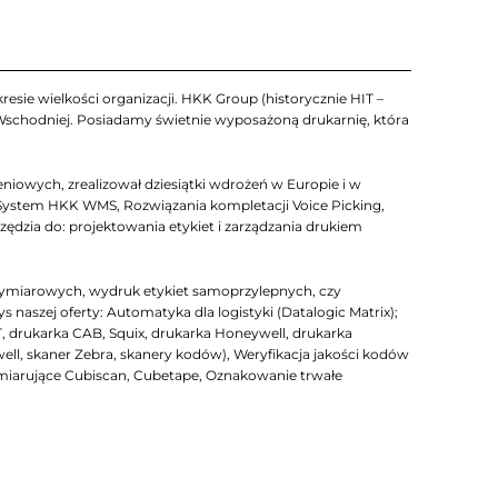
esie wielkości organizacji. HKK Group (historycznie HIT –
 Wschodniej. Posiadamy świetnie wyposażoną drukarnię, która
iowych, zrealizował dziesiątki wdrożeń w Europie i w
System HKK WMS, Rozwiązania kompletacji Voice Picking,
zia do: projektowania etykiet i zarządzania drukiem
ymiarowych, wydruk etykiet samoprzylepnych, czy
szej oferty: Automatyka dla logistyki (Datalogic Matrix);
T, drukarka CAB, Squix, drukarka Honeywell, drukarka
well, skaner Zebra, skanery kodów), Weryfikacja jakości kodów
arujące Cubiscan, Cubetape, Oznakowanie trwałe