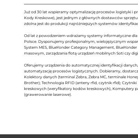
Już od 30 lat wspieramy optymalizację procesów logistyki i pr
Kody Kreskowe), jest jednym z głównych dostawców sprzętu Z
zdolna jest do produkcji najróżniejszych systemów identyfikac
Od lat z powodzeniem wdrażamy systemy informatyczne dla lo
Polsce. Dysponujemy profesjonalnym, wielojęzycznym wsparc
System MES, BlueYonder Category Management, BlueYonder D
masowym, zarządzania flotą urządzeń mobilnych Soti czy dig
Oferujemy urządzenia do automatycznej identyfikacji dany
automatyzację procesów logistycznych. Dobieramy, dostarcza
Kolektory danych (terminal Zebra, Zebra MC, terminale Honeyw
Brother); Technologia RFID (anteny rfid, czytnik rfid); Czyt
kreskowych (weryfikatory kodów kreskowych), Komputery 
(grawerowanie laserowe).