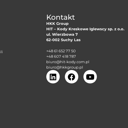
Kontakt
HKK Group
HIT – Kody Kreskowe Iglewscy sp. z o.o.
ul. Wierzbowa 7
62-002 Suchy Las
+48 61 652 77 50
li
+48 607 418 787
biuro@hit-kody.com.pl
biuro@hkkgroup.pl