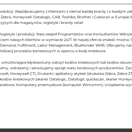
odukcji. Współpracujemy z Klientami z niemal każdej branży i o każdym zakr
ebra, Honeywell, Datalogic, CAB, Toshiba, Brother i Cubiscan w Europie
yjnych dla magazynów, logistyki i branży retail.
gistyki i produkcji. Nasz zespół Programistów oraz Konsultantów Wdrożen
iem naszych klientów w wymiarze 24/7. W naszej ofercie znaleźć można: 
emand, Fulfilment, Labor Management, BlueYonder WMS. Oferujemy narzęd
italizacji procesów biznesowych w oparciu o kody kreskowe.
ch, umożliwiające błyskawiczny odczyt kodów kreskowych lub kodów dwuw
my, wdrażamy i serwisujemy sprzęt wielu światowych producentów. Zarys na
ell, Honeywell CT); Drukarki i aplikatory etykiet (drukarka Zebra, Zebra Z
niki kodów kreskowych (skaner Datalogic, Datalogic quickscan, skaner Honey
panelowe, Komputery przemysłowe (komputer Wincomm), Urządzenia wymi