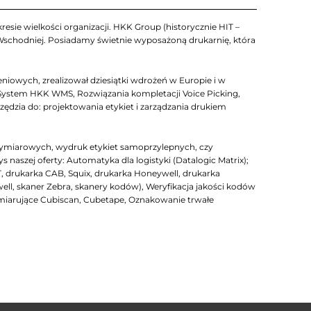
esie wielkości organizacji. HKK Group (historycznie HIT –
 Wschodniej. Posiadamy świetnie wyposażoną drukarnię, która
iowych, zrealizował dziesiątki wdrożeń w Europie i w
System HKK WMS, Rozwiązania kompletacji Voice Picking,
zia do: projektowania etykiet i zarządzania drukiem
ymiarowych, wydruk etykiet samoprzylepnych, czy
szej oferty: Automatyka dla logistyki (Datalogic Matrix);
T, drukarka CAB, Squix, drukarka Honeywell, drukarka
well, skaner Zebra, skanery kodów), Weryfikacja jakości kodów
arujące Cubiscan, Cubetape, Oznakowanie trwałe