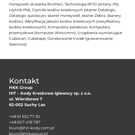
Honeywell, drukarka Brother); Technologia RFID (anteny rfid,
czytnik rfid); Czytniki kodów kreskowych (skaner Datalogic,
Datalogic quickscan, skaner Honeywell, skaner Zebra, skanery
kodów), Weryfikacja jakości kodów kreskowych (weryfikatory
kodów kreskowych), Komputery panelowe, Komputery
przemysłowe (komputer Wincomm), Urządzenia wymiarujące
Cubiscan, Cubetape, Oznakowanie trwałe (grawerowanie
laserowe).
Kontakt
HKK Group
HIT – Kody Kreskowe Iglewscy sp. z o.o.
ul. Wierzbowa 7
62-002 Suchy Las
+48 61 652 77 50
+48 607 418 787
biuro@hit-kody.com.pl
biuro@hkkgroup.pl