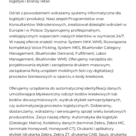
logistyki i branży retail.
Od lat z powodzeniem wdrażamy systemy informatyczne dla
logistyki i produkcji. Nasz zespół Programistów oraz
Konsultantów Wdrożeniowych, zrealizował dziesiątki wdrożeń w
Europie i w Polsce. Dysponujemy profesjonalnym,
wielojęzycznym wsparciem naszych klientów w wymiarze 24/7.
W naszej ofercie znaleźć można: System HKK WMS, Rozwiązania
kompletacji Voice Picking, System MES, BlueYonder Category
Management, BlueYonder Demand, Fulfilment, Labor
Management, BlueYonder WMS. Oferujemy narzędzia do:
projektowania etykiet i zarządzania drukiem masowym,
zarządzania flotą urządzeń mobilnych Soti czy digitalizacji
procesów biznesowych w oparciu o kody kreskowe.
Oferujemy urządzenia do automatycznej identyfikacji danych,
umożliwiające błyskawiczny odczyt kodów kreskowych lub
kodów dwuwymiarowych, wydruk etykiet samoprzylepnych,
czy automatyzację procesów logistycznych. Dobieramy,
dostarczamy, wdrażamy i serwisujemy sprzęt wielu światowych
producentów. Zarys naszej oferty: Automatyka dla logistyki
(Datalogic Matrix); Kolektory danych (terminal Zebra, Zebra MC,
terminale Honeywell, Honeywell CT); Drukarki i aplikatory
etykiet (drukarka Zebra, Zebra ZT, drukarka CAB, Squix, drukarka