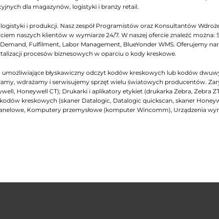
yjnych dla magazynów, logistyki i branży retail.
gistyki i produkcji. Nasz zespół Programistów oraz Konsultantów Wdrożen
iem naszych klientów w wymiarze 24/7. W naszej ofercie znaleźć można: 
emand, Fulfilment, Labor Management, BlueYonder WMS. Oferujemy narzęd
italizacji procesów biznesowych w oparciu o kody kreskowe.
ch, umożliwiające błyskawiczny odczyt kodów kreskowych lub kodów dwuw
my, wdrażamy i serwisujemy sprzęt wielu światowych producentów. Zarys na
ell, Honeywell CT); Drukarki i aplikatory etykiet (drukarka Zebra, Zebra Z
niki kodów kreskowych (skaner Datalogic, Datalogic quickscan, skaner Honey
panelowe, Komputery przemysłowe (komputer Wincomm), Urządzenia wymi