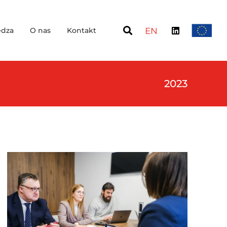
dza
O nas
Kontakt
EN
2023