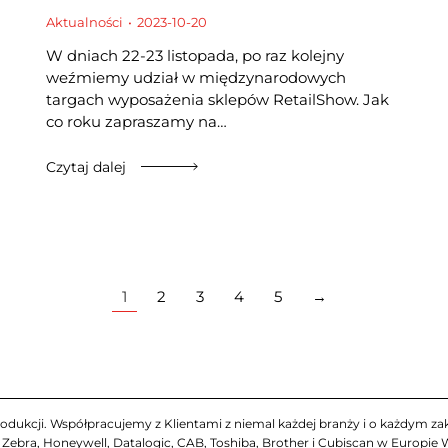
Aktualności
2023-10-20
W dniach 22-23 listopada, po raz kolejny
weźmiemy udział w międzynarodowych
targach wyposażenia sklepów RetailShow. Jak
co roku zapraszamy na…
Czytaj dalej
1
2
3
4
5
→
odukcji. Współpracujemy z Klientami z niemal każdej branży i o każdym zakr
ebra, Honeywell, Datalogic, CAB, Toshiba, Brother i Cubiscan w Europie