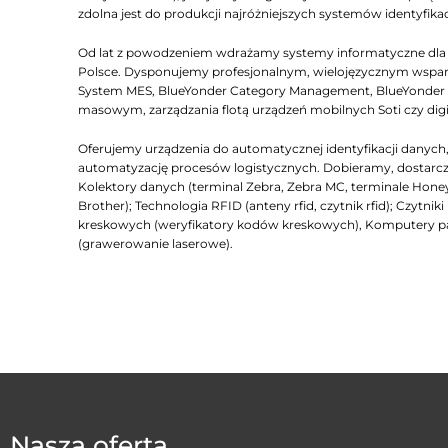
zdolna jest do produkcji najróżniejszych systemów identyfikac
Od lat z powodzeniem wdrażamy systemy informatyczne dla lo
Polsce. Dysponujemy profesjonalnym, wielojęzycznym wsparc
System MES, BlueYonder Category Management, BlueYonder D
masowym, zarządzania flotą urządzeń mobilnych Soti czy dig
Oferujemy urządzenia do automatycznej identyfikacji dany
automatyzację procesów logistycznych. Dobieramy, dostarcza
Kolektory danych (terminal Zebra, Zebra MC, terminale Honeyw
Brother); Technologia RFID (anteny rfid, czytnik rfid); Czyt
kreskowych (weryfikatory kodów kreskowych), Komputery 
(grawerowanie laserowe).
Nasza oferta