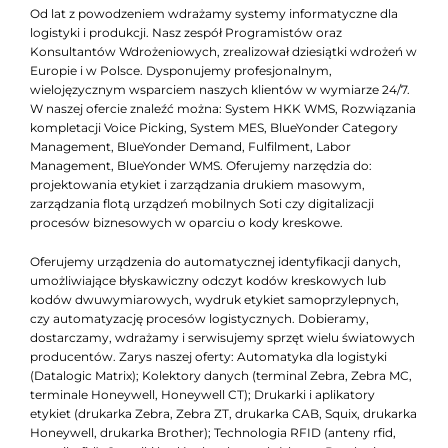
Od lat z powodzeniem wdrażamy systemy informatyczne dla
logistyki i produkcji. Nasz zespół Programistów oraz
Konsultantów Wdrożeniowych, zrealizował dziesiątki wdrożeń w
Europie i w Polsce. Dysponujemy profesjonalnym,
wielojęzycznym wsparciem naszych klientów w wymiarze 24/7.
W naszej ofercie znaleźć można: System HKK WMS, Rozwiązania
kompletacji Voice Picking, System MES, BlueYonder Category
Management, BlueYonder Demand, Fulfilment, Labor
Management, BlueYonder WMS. Oferujemy narzędzia do:
projektowania etykiet i zarządzania drukiem masowym,
zarządzania flotą urządzeń mobilnych Soti czy digitalizacji
procesów biznesowych w oparciu o kody kreskowe.
Oferujemy urządzenia do automatycznej identyfikacji danych,
umożliwiające błyskawiczny odczyt kodów kreskowych lub
kodów dwuwymiarowych, wydruk etykiet samoprzylepnych,
czy automatyzację procesów logistycznych. Dobieramy,
dostarczamy, wdrażamy i serwisujemy sprzęt wielu światowych
producentów. Zarys naszej oferty: Automatyka dla logistyki
(Datalogic Matrix); Kolektory danych (terminal Zebra, Zebra MC,
terminale Honeywell, Honeywell CT); Drukarki i aplikatory
etykiet (drukarka Zebra, Zebra ZT, drukarka CAB, Squix, drukarka
Honeywell, drukarka Brother); Technologia RFID (anteny rfid,