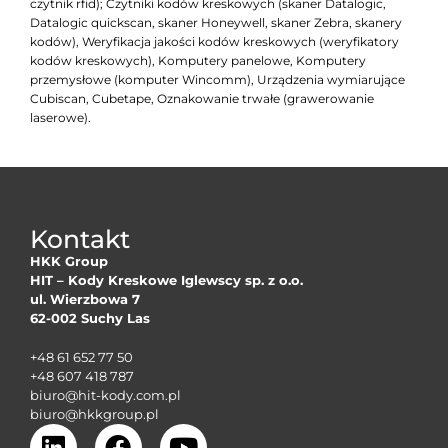
czytnik rfid); Czytniki kodów kreskowych (skaner Datalogic,
Datalogic quickscan, skaner Honeywell, skaner Zebra, skanery
kodów), Weryfikacja jakości kodów kreskowych (weryfikatory
kodów kreskowych), Komputery panelowe, Komputery
przemysłowe (komputer Wincomm), Urządzenia wymiarujące
Cubiscan, Cubetape, Oznakowanie trwałe (grawerowanie
laserowe).
Kontakt
HKK Group
HIT – Kody Kreskowe Iglewscy sp. z o.o.
ul. Wierzbowa 7
62-002 Suchy Las
+48 61 652 77 50
+48 607 418 787
biuro@hit-kody.com.pl
biuro@hkkgroup.pl