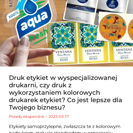
Druk etykiet w wyspecjalizowanej
drukarni, czy druk z
wykorzystaniem kolorowych
drukarek etykiet? Co jest lepsze dla
Twojego biznesu?
Porady eksperckie
2023-03-17
Etykiety samoprzylepne, zwłaszcza te z kolorowym
nadrukiem, stały się standardem w oznaczaniu