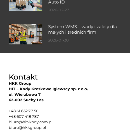
Auto ID
2026-02-27
System WMS – wady i zalety dla
małych i średnich firm
2026-01-30
Kontakt
HKK Group
HIT – Kody Kreskowe Iglewscy sp. z o.o.
ul. Wierzbowa 7
62-002 Suchy Las
+48 61 652 77 50
+48 607 418 787
biuro@hit-kody.com.pl
biuro@hkkgroup.pl