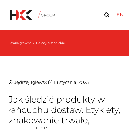
EN
Strona główna
Porady eksperckie
Jesteś tutaj:
Jędrzej Iglewski
18 stycznia, 2023
Jak śledzić produkty w
łańcuchu dostaw. Etykiety,
znakowanie trwałe,