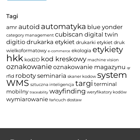
Tagi
automatyka
autoid
blue yonder
amr
cubiscan
digital twin
category management
drukarka etykiet
digitio
drukarki etykiet
druk
etykiety
wielkoformatowy
ekologia
e-commerce
hkk
kod kreskowy
kod2D
machine vision
oznakowanie
oznakowanie magazynu
qr
system
roboty
seminaria
rfid
skaner kodow
WMS
targi
terminal
sztuczna inteligencja
wayfinding
mobilny
weryfikatory kodów
traceability
wymiarowanie
łańcuch dostaw