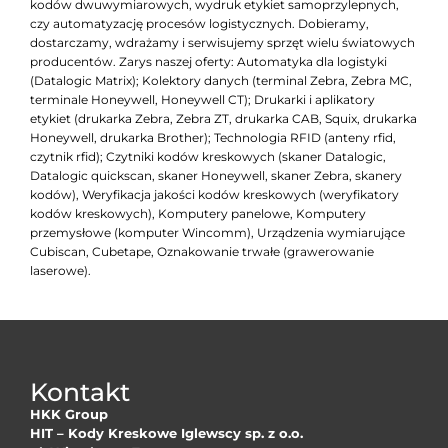
kodów dwuwymiarowych, wydruk etykiet samoprzylepnych,
czy automatyzację procesów logistycznych. Dobieramy,
dostarczamy, wdrażamy i serwisujemy sprzęt wielu światowych
producentów. Zarys naszej oferty: Automatyka dla logistyki
(Datalogic Matrix); Kolektory danych (terminal Zebra, Zebra MC,
terminale Honeywell, Honeywell CT); Drukarki i aplikatory
etykiet (drukarka Zebra, Zebra ZT, drukarka CAB, Squix, drukarka
Honeywell, drukarka Brother); Technologia RFID (anteny rfid,
czytnik rfid); Czytniki kodów kreskowych (skaner Datalogic,
Datalogic quickscan, skaner Honeywell, skaner Zebra, skanery
kodów), Weryfikacja jakości kodów kreskowych (weryfikatory
kodów kreskowych), Komputery panelowe, Komputery
przemysłowe (komputer Wincomm), Urządzenia wymiarujące
Cubiscan, Cubetape, Oznakowanie trwałe (grawerowanie
laserowe).
Kontakt
HKK Group
HIT – Kody Kreskowe Iglewscy sp. z o.o.