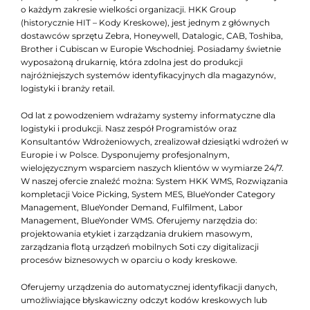
o każdym zakresie wielkości organizacji. HKK Group
(historycznie HIT – Kody Kreskowe), jest jednym z głównych
dostawców sprzętu Zebra, Honeywell, Datalogic, CAB, Toshiba,
Brother i Cubiscan w Europie Wschodniej. Posiadamy świetnie
wyposażoną drukarnię, która zdolna jest do produkcji
najróżniejszych systemów identyfikacyjnych dla magazynów,
logistyki i branży retail.
Od lat z powodzeniem wdrażamy systemy informatyczne dla
logistyki i produkcji. Nasz zespół Programistów oraz
Konsultantów Wdrożeniowych, zrealizował dziesiątki wdrożeń w
Europie i w Polsce. Dysponujemy profesjonalnym,
wielojęzycznym wsparciem naszych klientów w wymiarze 24/7.
W naszej ofercie znaleźć można: System HKK WMS, Rozwiązania
kompletacji Voice Picking, System MES, BlueYonder Category
Management, BlueYonder Demand, Fulfilment, Labor
Management, BlueYonder WMS. Oferujemy narzędzia do:
projektowania etykiet i zarządzania drukiem masowym,
zarządzania flotą urządzeń mobilnych Soti czy digitalizacji
procesów biznesowych w oparciu o kody kreskowe.
Oferujemy urządzenia do automatycznej identyfikacji danych,
umożliwiające błyskawiczny odczyt kodów kreskowych lub