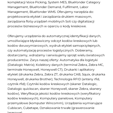
kompletacji Voice Picking, System MES, BlueYonder Category
Management, BlueYonder Demand, Fulfilment, Labor
Management, BlueYonder WMS. Oferujemy narzędzia do:
projektowania etykiet i zarządzania drukiem masowym,
zarządzania flotą urządzeń mobilnych Soti czy digitalizacji
procesów biznesowych w oparciu o kody kreskowe.
Oferujemy urządzenia do automatycznej identyfikacji danych,
umożliwiające błyskawiczny odczyt kodów kreskowych lub
kodów dwuwymiarowych, wydruk etykiet samoprzylepnych,
czy automatyzację procesów logistycznych. Dobieramy,
dostarczamy, wdrażamy i serwisujemy sprzęt wielu światowych
producentów. Zarys naszej oferty: Automatyka dla logistyki
(Datalogic Matrix); Kolektory danych (terminal Zebra, Zebra MC,
terminale Honeywell, Honeywell CT); Drukarki i aplikatory
etykiet (drukarka Zebra, Zebra ZT, drukarka CAB, Squix, drukarka
Honeywell, drukarka Brother); Technologia RFID (anteny rfid,
czytnik rfid); Czytniki kodów kreskowych (skaner Datalogic,
Datalogic quickscan, skaner Honeywell, skaner Zebra, skanery
kodów), Weryfikacja jakości kodów kreskowych (weryfikatory
kodów kreskowych), Komputery panelowe, Komputery
przemysłowe (komputer Wincomm), Urządzenia wymiarujące
Cubiscan, Cubetape, Oznakowanie trwałe (grawerowanie
laserowe).