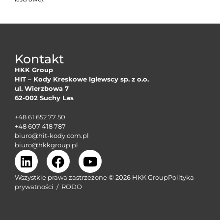
Kontakt
HKK Group
HIT – Kody Kreskowe Iglewscy sp. z o.o.
ul. Wierzbowa 7
62-002 Suchy Las
+48 61 652 77 50
+48 607 418 787
biuro@hit-kody.com.pl
biuro@hkkgroup.pl
Wszystkie prawa zastrzeżone © 2026 HKK Group
Polityka
prywatności
/
RODO