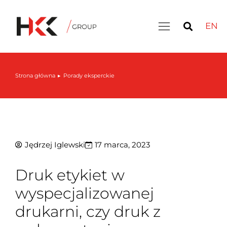
EN
Strona główna
Porady eksperckie
Jesteś tutaj:
Jędrzej Iglewski
17 marca, 2023
Druk etykiet w
wyspecjalizowanej
drukarni, czy druk z