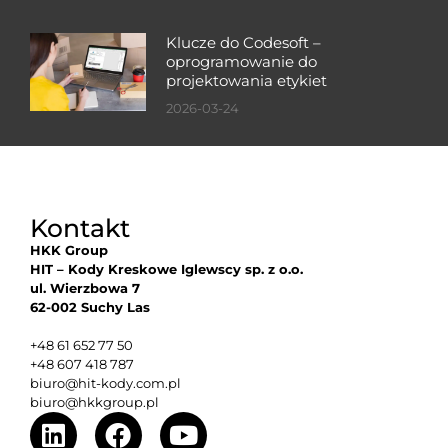
Klucze do Codesoft –
oprogramowanie do
projektowania etykiet
2026-03-24
Kontakt
HKK Group
HIT – Kody Kreskowe Iglewscy sp. z o.o.
ul. Wierzbowa 7
62-002 Suchy Las
+48 61 652 77 50
+48 607 418 787
biuro@hit-kody.com.pl
biuro@hkkgroup.pl