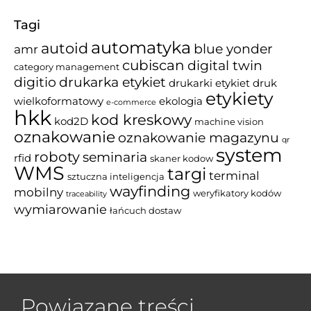
Tagi
automatyka
autoid
blue yonder
amr
cubiscan
digital twin
category management
drukarka etykiet
digitio
drukarki etykiet
druk
etykiety
wielkoformatowy
ekologia
e-commerce
hkk
kod kreskowy
kod2D
machine vision
oznakowanie
oznakowanie magazynu
qr
system
roboty
seminaria
rfid
skaner kodow
WMS
targi
terminal
sztuczna inteligencja
wayfinding
mobilny
weryfikatory kodów
traceability
wymiarowanie
łańcuch dostaw
Powiązane treści