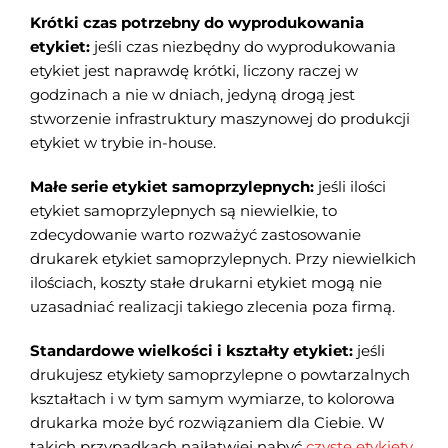
Krótki czas potrzebny do wyprodukowania
etykiet:
jeśli czas niezbędny do wyprodukowania
etykiet jest naprawdę krótki, liczony raczej w
godzinach a nie w dniach, jedyną drogą jest
stworzenie infrastruktury maszynowej do produkcji
etykiet w trybie in-house.
Małe serie etykiet samoprzylepnych:
jeśli ilości
etykiet samoprzylepnych są niewielkie, to
zdecydowanie warto rozważyć zastosowanie
drukarek etykiet samoprzylepnych. Przy niewielkich
ilościach, koszty stałe drukarni etykiet mogą nie
uzasadniać realizacji takiego zlecenia poza firmą.
Standardowe wielkości i kształty etykiet:
jeśli
drukujesz etykiety samoprzylepne o powtarzalnych
kształtach i w tym samym wymiarze, to kolorowa
drukarka może być rozwiązaniem dla Ciebie. W
takich przypadkach najłatwiej nabyć
czyste etykiety