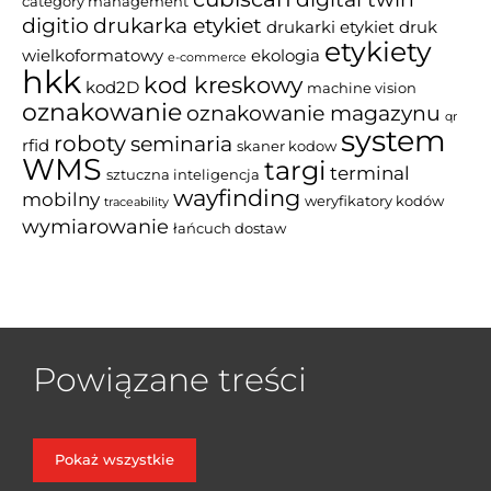
category management
drukarka etykiet
digitio
drukarki etykiet
druk
etykiety
wielkoformatowy
ekologia
e-commerce
hkk
kod kreskowy
kod2D
machine vision
oznakowanie
oznakowanie magazynu
qr
system
roboty
seminaria
rfid
skaner kodow
WMS
targi
terminal
sztuczna inteligencja
wayfinding
mobilny
weryfikatory kodów
traceability
wymiarowanie
łańcuch dostaw
Powiązane treści
Pokaż wszystkie