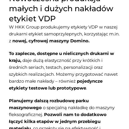
małych i dużych nakładów
etykiet VDP
W HKK Group produkujemy etykiety VDP w naszej
drukarni etykiet samoprzylepnych, korzystając m.in.
z
nowej, cyfrowej maszyny Domino.
To zaplecze, dostępne u nielicznych drukarni w
kraju,
daje dużą elastyczność przy krótkich i
średnich seriach, testach, personalizacji oraz
szybkich realizacjach. Możemy przygotować nawet
bardzo małe nakłady – również
pojedyncze
etykiety testowe lub prototypowe
.
Planujemy dalszą rozbudowę parku
maszynowego
o specjalną nakładkę do maszyny
fleksograficznej.
P
ozwoli nam to dodatkowo
łączyć kilka etapów w jednym przebiegu
materiału,
co przełoży się na efektywność i