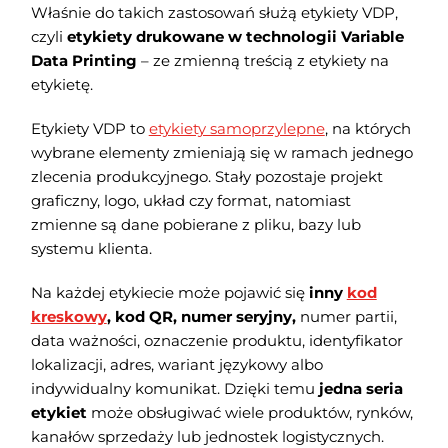
Właśnie do takich zastosowań służą etykiety VDP,
czyli
etykiety drukowane w technologii Variable
Data Printing
– ze zmienną treścią z etykiety na
etykietę.
Etykiety VDP to
etykiety samoprzylepne
, na których
wybrane elementy zmieniają się w ramach jednego
zlecenia produkcyjnego. Stały pozostaje projekt
graficzny, logo, układ czy format, natomiast
zmienne są dane pobierane z pliku, bazy lub
systemu klienta.
Na każdej etykiecie może pojawić się
inny
kod
kreskowy
, kod QR, numer seryjny,
numer partii,
data ważności, oznaczenie produktu, identyfikator
lokalizacji, adres, wariant językowy albo
indywidualny komunikat. Dzięki temu
jedna seria
etykiet
może obsługiwać wiele produktów, rynków,
kanałów sprzedaży lub jednostek logistycznych.