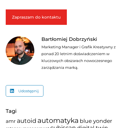
Zapraszam do kontaktu
Bartłomiej Dobrzyński
Marketing Manager i Grafik Kreatywny z
ponad 20 letnim doświadczeniem w
kluczowych obszarach nowoczesnego
zarządzania marką.
Udostępnij
Tagi
automatyka
autoid
blue yonder
amr
cubiscan
digital twin