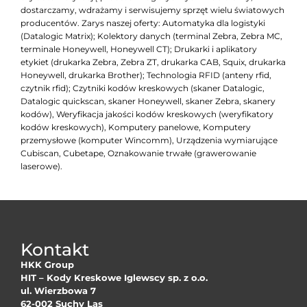
dostarczamy, wdrażamy i serwisujemy sprzęt wielu światowych
producentów. Zarys naszej oferty: Automatyka dla logistyki
(Datalogic Matrix); Kolektory danych (terminal Zebra, Zebra MC,
terminale Honeywell, Honeywell CT); Drukarki i aplikatory
etykiet (drukarka Zebra, Zebra ZT, drukarka CAB, Squix, drukarka
Honeywell, drukarka Brother); Technologia RFID (anteny rfid,
czytnik rfid); Czytniki kodów kreskowych (skaner Datalogic,
Datalogic quickscan, skaner Honeywell, skaner Zebra, skanery
kodów), Weryfikacja jakości kodów kreskowych (weryfikatory
kodów kreskowych), Komputery panelowe, Komputery
przemysłowe (komputer Wincomm), Urządzenia wymiarujące
Cubiscan, Cubetape, Oznakowanie trwałe (grawerowanie
laserowe).
Kontakt
HKK Group
HIT – Kody Kreskowe Iglewscy sp. z o.o.
ul. Wierzbowa 7
62-002 Suchy Las