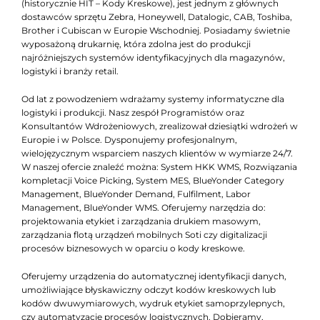
(historycznie HIT – Kody Kreskowe), jest jednym z głównych
dostawców sprzętu Zebra, Honeywell, Datalogic, CAB, Toshiba,
Brother i Cubiscan w Europie Wschodniej. Posiadamy świetnie
wyposażoną drukarnię, która zdolna jest do produkcji
najróżniejszych systemów identyfikacyjnych dla magazynów,
logistyki i branży retail.
Od lat z powodzeniem wdrażamy systemy informatyczne dla
logistyki i produkcji. Nasz zespół Programistów oraz
Konsultantów Wdrożeniowych, zrealizował dziesiątki wdrożeń w
Europie i w Polsce. Dysponujemy profesjonalnym,
wielojęzycznym wsparciem naszych klientów w wymiarze 24/7.
W naszej ofercie znaleźć można: System HKK WMS, Rozwiązania
kompletacji Voice Picking, System MES, BlueYonder Category
Management, BlueYonder Demand, Fulfilment, Labor
Management, BlueYonder WMS. Oferujemy narzędzia do:
projektowania etykiet i zarządzania drukiem masowym,
zarządzania flotą urządzeń mobilnych Soti czy digitalizacji
procesów biznesowych w oparciu o kody kreskowe.
Oferujemy urządzenia do automatycznej identyfikacji danych,
umożliwiające błyskawiczny odczyt kodów kreskowych lub
kodów dwuwymiarowych, wydruk etykiet samoprzylepnych,
czy automatyzację procesów logistycznych. Dobieramy,