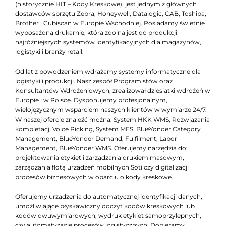
(historycznie HIT – Kody Kreskowe), jest jednym z głównych
dostawców sprzętu Zebra, Honeywell, Datalogic, CAB, Toshiba,
Brother i Cubiscan w Europie Wschodniej. Posiadamy świetnie
wyposażoną drukarnię, która zdolna jest do produkcji
najróżniejszych systemów identyfikacyjnych dla magazynów,
logistyki i branży retail.
Od lat z powodzeniem wdrażamy systemy informatyczne dla
logistyki i produkcji. Nasz zespół Programistów oraz
Konsultantów Wdrożeniowych, zrealizował dziesiątki wdrożeń w
Europie i w Polsce. Dysponujemy profesjonalnym,
wielojęzycznym wsparciem naszych klientów w wymiarze 24/7.
W naszej ofercie znaleźć można: System HKK WMS, Rozwiązania
kompletacji Voice Picking, System MES, BlueYonder Category
Management, BlueYonder Demand, Fulfilment, Labor
Management, BlueYonder WMS. Oferujemy narzędzia do:
projektowania etykiet i zarządzania drukiem masowym,
zarządzania flotą urządzeń mobilnych Soti czy digitalizacji
procesów biznesowych w oparciu o kody kreskowe.
Oferujemy urządzenia do automatycznej identyfikacji danych,
umożliwiające błyskawiczny odczyt kodów kreskowych lub
kodów dwuwymiarowych, wydruk etykiet samoprzylepnych,
czy automatyzację procesów logistycznych. Dobieramy,