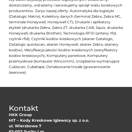
dostarczamy, wdrażamy i serwisujemy sprzęt wielu światowych
producentów. Zarys naszej oferty: Automatyka dla logistyki
(Datalogic Matrix); Kolektory danych (terminal Zebra, Zebra MC,
terminale Honeywell, Honeywell CT); Drukarki i aplikatory
etykiet (drukarka Zebra, Zebra ZT, drukarka CAB, Squix, drukarka
Honeywell, drukarka Brother); Technologia RFID (anteny rfid,
czytnik rfid); Czytniki kodów kreskowych (skaner Datalogic,
Datalogic quickscan, skaner Honeywell, skaner Zebra, skanery
kodów), Weryfikacja jakości kodów kreskowych (weryfikatory
kodów kreskowych), Komputery panelowe, Komputery
przemysłowe (komputer Wincomm), Urządzenia wymiarujące
Cubiscan, Cubetape, Oznakowanie trwałe (grawerowanie
laserowe).
Kontakt
HKK Group
HIT – Kody Kreskowe Iglewscy sp. z o.o.
ul. Wierzbowa 7
62-002 Suchy Las