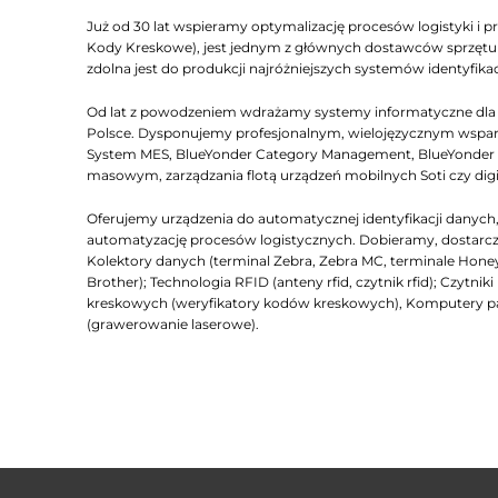
Już od 30 lat wspieramy optymalizację procesów logistyki i pr
Kody Kreskowe), jest jednym z głównych dostawców sprzętu Z
zdolna jest do produkcji najróżniejszych systemów identyfikac
Od lat z powodzeniem wdrażamy systemy informatyczne dla lo
Polsce. Dysponujemy profesjonalnym, wielojęzycznym wsparc
System MES, BlueYonder Category Management, BlueYonder D
masowym, zarządzania flotą urządzeń mobilnych Soti czy dig
Oferujemy urządzenia do automatycznej identyfikacji dany
automatyzację procesów logistycznych. Dobieramy, dostarcza
Kolektory danych (terminal Zebra, Zebra MC, terminale Honeyw
Brother); Technologia RFID (anteny rfid, czytnik rfid); Czyt
kreskowych (weryfikatory kodów kreskowych), Komputery 
(grawerowanie laserowe).