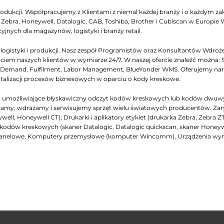
odukcji. Współpracujemy z Klientami z niemal każdej branży i o każdym zakr
ebra, Honeywell, Datalogic, CAB, Toshiba, Brother i Cubiscan w Europie
yjnych dla magazynów, logistyki i branży retail.
gistyki i produkcji. Nasz zespół Programistów oraz Konsultantów Wdrożen
iem naszych klientów w wymiarze 24/7. W naszej ofercie znaleźć można: 
emand, Fulfilment, Labor Management, BlueYonder WMS. Oferujemy narzęd
italizacji procesów biznesowych w oparciu o kody kreskowe.
ch, umożliwiające błyskawiczny odczyt kodów kreskowych lub kodów dwuw
my, wdrażamy i serwisujemy sprzęt wielu światowych producentów. Zarys na
ell, Honeywell CT); Drukarki i aplikatory etykiet (drukarka Zebra, Zebra Z
niki kodów kreskowych (skaner Datalogic, Datalogic quickscan, skaner Honey
panelowe, Komputery przemysłowe (komputer Wincomm), Urządzenia wymi