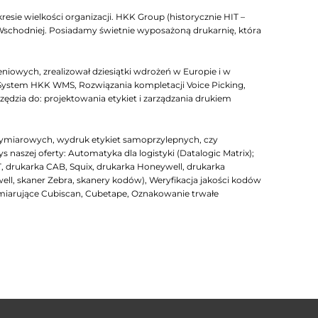
esie wielkości organizacji. HKK Group (historycznie HIT –
 Wschodniej. Posiadamy świetnie wyposażoną drukarnię, która
iowych, zrealizował dziesiątki wdrożeń w Europie i w
System HKK WMS, Rozwiązania kompletacji Voice Picking,
zia do: projektowania etykiet i zarządzania drukiem
ymiarowych, wydruk etykiet samoprzylepnych, czy
szej oferty: Automatyka dla logistyki (Datalogic Matrix);
T, drukarka CAB, Squix, drukarka Honeywell, drukarka
well, skaner Zebra, skanery kodów), Weryfikacja jakości kodów
arujące Cubiscan, Cubetape, Oznakowanie trwałe