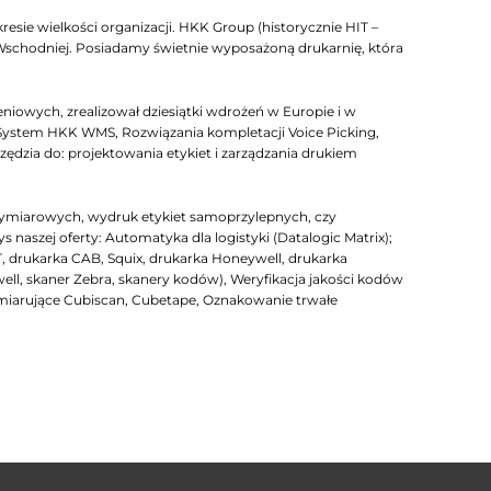
esie wielkości organizacji. HKK Group (historycznie HIT –
 Wschodniej. Posiadamy świetnie wyposażoną drukarnię, która
iowych, zrealizował dziesiątki wdrożeń w Europie i w
System HKK WMS, Rozwiązania kompletacji Voice Picking,
zia do: projektowania etykiet i zarządzania drukiem
ymiarowych, wydruk etykiet samoprzylepnych, czy
szej oferty: Automatyka dla logistyki (Datalogic Matrix);
T, drukarka CAB, Squix, drukarka Honeywell, drukarka
well, skaner Zebra, skanery kodów), Weryfikacja jakości kodów
arujące Cubiscan, Cubetape, Oznakowanie trwałe