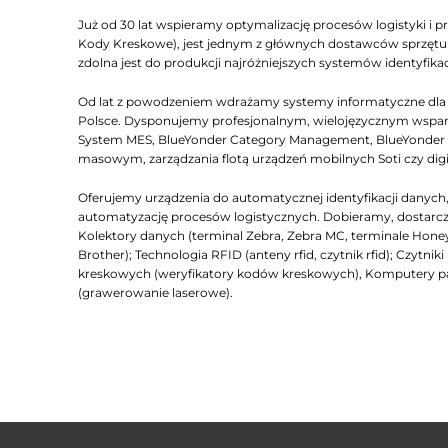
Już od 30 lat wspieramy optymalizację procesów logistyki i pr
Kody Kreskowe), jest jednym z głównych dostawców sprzętu Z
zdolna jest do produkcji najróżniejszych systemów identyfikac
Od lat z powodzeniem wdrażamy systemy informatyczne dla lo
Polsce. Dysponujemy profesjonalnym, wielojęzycznym wsparc
System MES, BlueYonder Category Management, BlueYonder D
masowym, zarządzania flotą urządzeń mobilnych Soti czy dig
Oferujemy urządzenia do automatycznej identyfikacji dany
automatyzację procesów logistycznych. Dobieramy, dostarcza
Kolektory danych (terminal Zebra, Zebra MC, terminale Honeyw
Brother); Technologia RFID (anteny rfid, czytnik rfid); Czyt
kreskowych (weryfikatory kodów kreskowych), Komputery 
(grawerowanie laserowe).