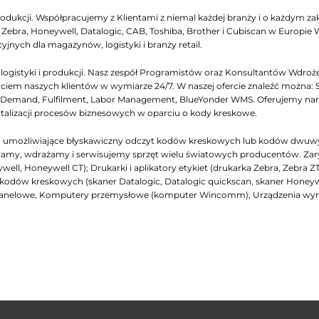
odukcji. Współpracujemy z Klientami z niemal każdej branży i o każdym zakr
ebra, Honeywell, Datalogic, CAB, Toshiba, Brother i Cubiscan w Europie
yjnych dla magazynów, logistyki i branży retail.
gistyki i produkcji. Nasz zespół Programistów oraz Konsultantów Wdrożen
iem naszych klientów w wymiarze 24/7. W naszej ofercie znaleźć można: 
emand, Fulfilment, Labor Management, BlueYonder WMS. Oferujemy narzęd
italizacji procesów biznesowych w oparciu o kody kreskowe.
ch, umożliwiające błyskawiczny odczyt kodów kreskowych lub kodów dwuw
my, wdrażamy i serwisujemy sprzęt wielu światowych producentów. Zarys na
ell, Honeywell CT); Drukarki i aplikatory etykiet (drukarka Zebra, Zebra Z
niki kodów kreskowych (skaner Datalogic, Datalogic quickscan, skaner Honey
panelowe, Komputery przemysłowe (komputer Wincomm), Urządzenia wymi