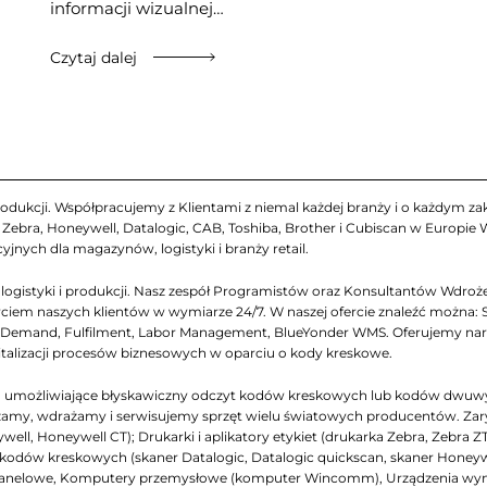
informacji wizualnej…
Czytaj dalej
odukcji. Współpracujemy z Klientami z niemal każdej branży i o każdym zakr
ebra, Honeywell, Datalogic, CAB, Toshiba, Brother i Cubiscan w Europie
yjnych dla magazynów, logistyki i branży retail.
gistyki i produkcji. Nasz zespół Programistów oraz Konsultantów Wdrożen
iem naszych klientów w wymiarze 24/7. W naszej ofercie znaleźć można: 
emand, Fulfilment, Labor Management, BlueYonder WMS. Oferujemy narzęd
italizacji procesów biznesowych w oparciu o kody kreskowe.
ch, umożliwiające błyskawiczny odczyt kodów kreskowych lub kodów dwuw
my, wdrażamy i serwisujemy sprzęt wielu światowych producentów. Zarys na
ell, Honeywell CT); Drukarki i aplikatory etykiet (drukarka Zebra, Zebra Z
niki kodów kreskowych (skaner Datalogic, Datalogic quickscan, skaner Honey
panelowe, Komputery przemysłowe (komputer Wincomm), Urządzenia wymi