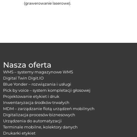
(grawerowanie laserowe).
Nasza oferta
WMS – systemy magazynowe WMS
Digital Twin Digit.IO
Blue Yonder – rozwiązania i usługi
Pick by voice – system kompletacji głosowej
Projektowanie etykiet i druk
Inwentaryzacja środków trwałych
MDM – zarządzanie flotą urządzeń mobilnych
Digitalizacja procesów biznesowych
Urządzenia do automatyzacji
Terminale mobilne, kolektory danych
Drukarki etykiet