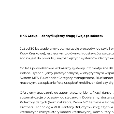
HKK Group – Identyfikujemy drogę Twojego sukcesu
Już od 30 lat wspieramy optymalizację procesów logistyki i pr
Kody Kreskowe), jest jednym z głównych dostawców sprzętu Z
zdolna jest do produkcji najróżniejszych systemów identyfikac
Od lat z powodzeniem wdrażamy systemy informatyczne dla lo
Polsce. Dysponujemy profesjonalnym, wielojęzycznym wsparc
System MES, BlueYonder Category Management, BlueYonder D
masowym, zarządzania flotą urządzeń mobilnych Soti czy dig
Oferujemy urządzenia do automatycznej identyfikacji dany
automatyzację procesów logistycznych. Dobieramy, dostarcza
Kolektory danych (terminal Zebra, Zebra MC, terminale Honeyw
Brother); Technologia RFID (anteny rfid, czytnik rfid); Czyt
kreskowych (weryfikatory kodów kreskowych), Komputery 