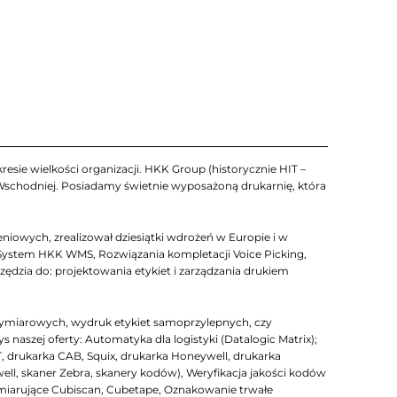
esie wielkości organizacji. HKK Group (historycznie HIT –
 Wschodniej. Posiadamy świetnie wyposażoną drukarnię, która
iowych, zrealizował dziesiątki wdrożeń w Europie i w
System HKK WMS, Rozwiązania kompletacji Voice Picking,
zia do: projektowania etykiet i zarządzania drukiem
ymiarowych, wydruk etykiet samoprzylepnych, czy
szej oferty: Automatyka dla logistyki (Datalogic Matrix);
T, drukarka CAB, Squix, drukarka Honeywell, drukarka
well, skaner Zebra, skanery kodów), Weryfikacja jakości kodów
arujące Cubiscan, Cubetape, Oznakowanie trwałe