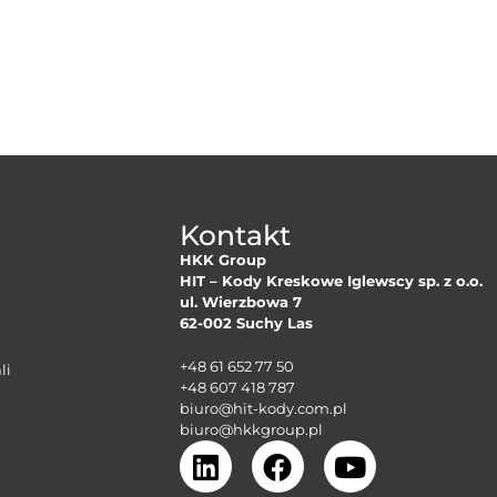
Kontakt
HKK Group
HIT – Kody Kreskowe Iglewscy sp. z o.o.
ul. Wierzbowa 7
62-002 Suchy Las
+48 61 652 77 50
li
+48 607 418 787
biuro@hit-kody.com.pl
biuro@hkkgroup.pl