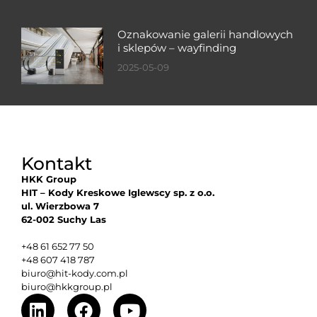
Oznakowanie galerii handlowych
i sklepów – wayfinding
2025-05-09
Kontakt
HKK Group
HIT – Kody Kreskowe Iglewscy sp. z o.o.
ul. Wierzbowa 7
62-002 Suchy Las
+48 61 652 77 50
+48 607 418 787
biuro@hit-kody.com.pl
biuro@hkkgroup.pl