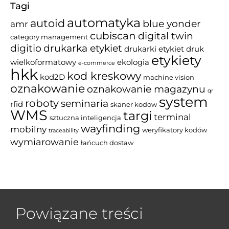
Tagi
automatyka
autoid
blue yonder
amr
cubiscan
digital twin
category management
drukarka etykiet
digitio
drukarki etykiet
druk
etykiety
wielkoformatowy
ekologia
e-commerce
hkk
kod kreskowy
kod2D
machine vision
oznakowanie
oznakowanie magazynu
qr
system
roboty
seminaria
rfid
skaner kodow
WMS
targi
terminal
sztuczna inteligencja
wayfinding
mobilny
weryfikatory kodów
traceability
wymiarowanie
łańcuch dostaw
Powiązane treści