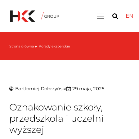
EN
Strona główna
Porady eksperckie
Jesteś tutaj:
Bartłomiej Dobrzyński
29 maja, 2025
Oznakowanie szkoły,
przedszkola i uczelni
wyższej