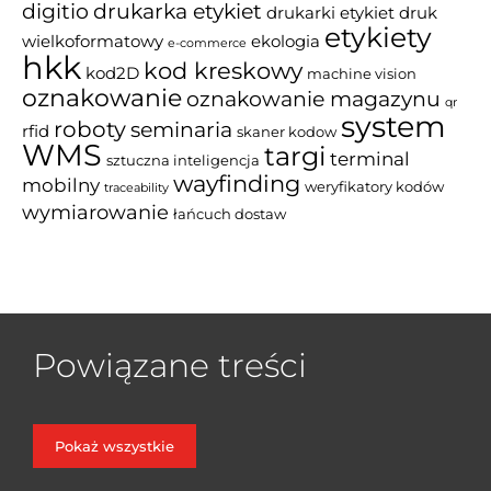
drukarka etykiet
digitio
drukarki etykiet
druk
etykiety
wielkoformatowy
ekologia
e-commerce
hkk
kod kreskowy
kod2D
machine vision
oznakowanie
oznakowanie magazynu
qr
system
roboty
seminaria
rfid
skaner kodow
WMS
targi
terminal
sztuczna inteligencja
wayfinding
mobilny
weryfikatory kodów
traceability
wymiarowanie
łańcuch dostaw
Powiązane treści
Pokaż wszystkie