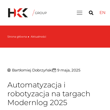
EN
Inteligentny magazyn: LIVE DEMO – 30 września
Strona główna
Aktualności
Jesteś tutaj:
Bartłomiej Dobrzyński
9 maja, 2025
Automatyzacja i
robotyzacja na targach
Modernlog 2025