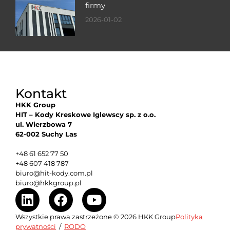
firmy
2026-01-02
Kontakt
HKK Group
HIT – Kody Kreskowe Iglewscy sp. z o.o.
ul. Wierzbowa 7
62-002 Suchy Las
+48 61 652 77 50
+48 607 418 787
biuro@hit-kody.com.pl
biuro@hkkgroup.pl
Wszystkie prawa zastrzeżone © 2026 HKK Group
Polityka
prywatności
/
RODO