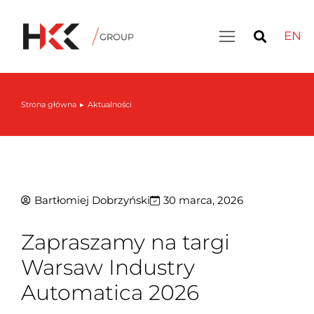
EN
Inteligentny magazyn: LIVE DEMO – 30 września
Strona główna
Aktualności
Jesteś tutaj:
Bartłomiej Dobrzyński
30 marca, 2026
Zapraszamy na targi
Warsaw Industry
Automatica 2026