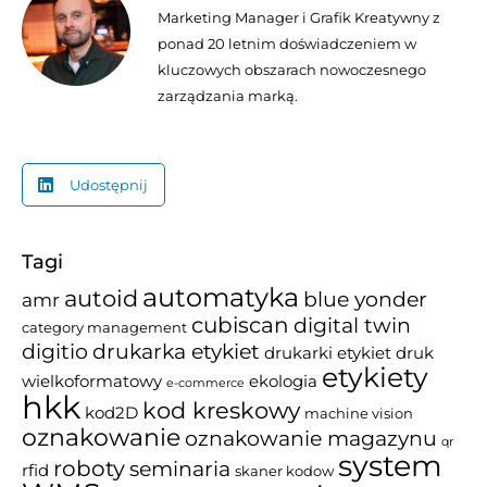
Marketing Manager i Grafik Kreatywny z
ponad 20 letnim doświadczeniem w
kluczowych obszarach nowoczesnego
zarządzania marką.
Udostępnij
Tagi
automatyka
autoid
blue yonder
amr
cubiscan
digital twin
category management
drukarka etykiet
digitio
drukarki etykiet
druk
etykiety
wielkoformatowy
ekologia
e-commerce
hkk
kod kreskowy
kod2D
machine vision
oznakowanie
oznakowanie magazynu
qr
system
roboty
seminaria
rfid
skaner kodow