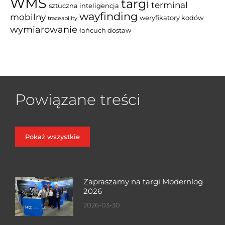
WMS
targi
terminal
sztuczna inteligencja
wayfinding
mobilny
weryfikatory kodów
traceability
wymiarowanie
łańcuch dostaw
Powiązane treści
Pokaż wszystkie
Zapraszamy na targi Modernlog
2026
2026-03-30