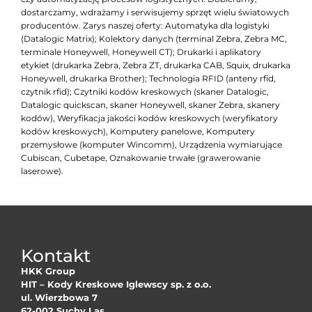
dostarczamy, wdrażamy i serwisujemy sprzęt wielu światowych
producentów. Zarys naszej oferty: Automatyka dla logistyki
(Datalogic Matrix); Kolektory danych (terminal Zebra, Zebra MC,
terminale Honeywell, Honeywell CT); Drukarki i aplikatory
etykiet (drukarka Zebra, Zebra ZT, drukarka CAB, Squix, drukarka
Honeywell, drukarka Brother); Technologia RFID (anteny rfid,
czytnik rfid); Czytniki kodów kreskowych (skaner Datalogic,
Datalogic quickscan, skaner Honeywell, skaner Zebra, skanery
kodów), Weryfikacja jakości kodów kreskowych (weryfikatory
kodów kreskowych), Komputery panelowe, Komputery
przemysłowe (komputer Wincomm), Urządzenia wymiarujące
Cubiscan, Cubetape, Oznakowanie trwałe (grawerowanie
laserowe).
Kontakt
HKK Group
HIT – Kody Kreskowe Iglewscy sp. z o.o.
ul. Wierzbowa 7
62-002 Suchy Las