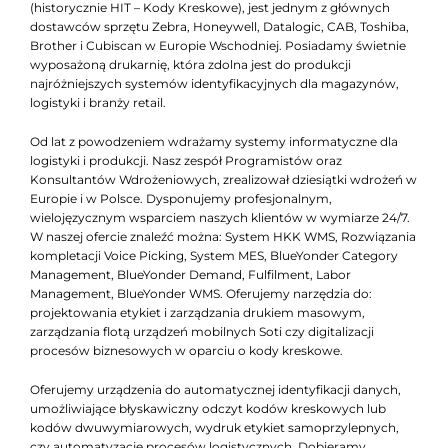
(historycznie HIT – Kody Kreskowe), jest jednym z głównych
dostawców sprzętu Zebra, Honeywell, Datalogic, CAB, Toshiba,
Brother i Cubiscan w Europie Wschodniej. Posiadamy świetnie
wyposażoną drukarnię, która zdolna jest do produkcji
najróżniejszych systemów identyfikacyjnych dla magazynów,
logistyki i branży retail.
Od lat z powodzeniem wdrażamy systemy informatyczne dla
logistyki i produkcji. Nasz zespół Programistów oraz
Konsultantów Wdrożeniowych, zrealizował dziesiątki wdrożeń w
Europie i w Polsce. Dysponujemy profesjonalnym,
wielojęzycznym wsparciem naszych klientów w wymiarze 24/7.
W naszej ofercie znaleźć można: System HKK WMS, Rozwiązania
kompletacji Voice Picking, System MES, BlueYonder Category
Management, BlueYonder Demand, Fulfilment, Labor
Management, BlueYonder WMS. Oferujemy narzędzia do:
projektowania etykiet i zarządzania drukiem masowym,
zarządzania flotą urządzeń mobilnych Soti czy digitalizacji
procesów biznesowych w oparciu o kody kreskowe.
Oferujemy urządzenia do automatycznej identyfikacji danych,
umożliwiające błyskawiczny odczyt kodów kreskowych lub
kodów dwuwymiarowych, wydruk etykiet samoprzylepnych,
czy automatyzację procesów logistycznych. Dobieramy,