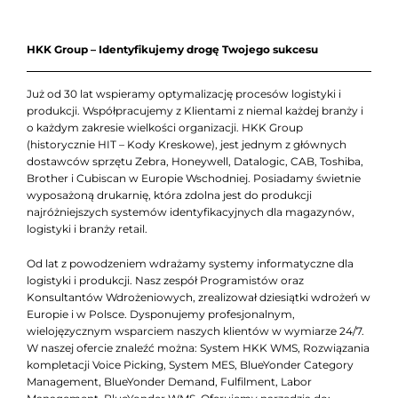
HKK Group – Identyfikujemy drogę Twojego sukcesu
Już od 30 lat wspieramy optymalizację procesów logistyki i
produkcji. Współpracujemy z Klientami z niemal każdej branży i
o każdym zakresie wielkości organizacji. HKK Group
(historycznie HIT – Kody Kreskowe), jest jednym z głównych
dostawców sprzętu Zebra, Honeywell, Datalogic, CAB, Toshiba,
Brother i Cubiscan w Europie Wschodniej. Posiadamy świetnie
wyposażoną drukarnię, która zdolna jest do produkcji
najróżniejszych systemów identyfikacyjnych dla magazynów,
logistyki i branży retail.
Od lat z powodzeniem wdrażamy systemy informatyczne dla
logistyki i produkcji. Nasz zespół Programistów oraz
Konsultantów Wdrożeniowych, zrealizował dziesiątki wdrożeń w
Europie i w Polsce. Dysponujemy profesjonalnym,
wielojęzycznym wsparciem naszych klientów w wymiarze 24/7.
W naszej ofercie znaleźć można: System HKK WMS, Rozwiązania
kompletacji Voice Picking, System MES, BlueYonder Category
Management, BlueYonder Demand, Fulfilment, Labor