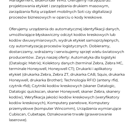
Management, BlueYonder WMS. Oferujemy narzędzia do:
projektowania etykiet i zarządzania drukiem masowym,
zarządzania flotą urządzeń mobilnych Soti czy digitalizacji
procesów biznesowych w oparciu o kody kreskowe.
Oferujemy urządzenia do automatycznej identyfikacji danych,
umożliwiające błyskawiczny odczyt kodów kreskowych lub
kodów dwuwymiarowych, wydruk etykiet samoprzylepnych,
czy automatyzację procesów logistycznych. Dobieramy,
dostarczamy, wdrażamy i serwisujemy sprzęt wielu światowych
producentów. Zarys naszej oferty: Automatyka dla logistyki
(Datalogic Matrix); Kolektory danych (terminal Zebra, Zebra MC,
terminale Honeywell, Honeywell CT); Drukarki i aplikatory
etykiet (drukarka Zebra, Zebra ZT, drukarka CAB, Squix, drukarka
Honeywell, drukarka Brother); Technologia RFID (anteny rfid,
czytnik rfid); Czytniki kodów kreskowych (skaner Datalogic,
Datalogic quickscan, skaner Honeywell, skaner Zebra, skanery
kodów), Weryfikacja jakości kodów kreskowych (weryfikatory
kodów kreskowych), Komputery panelowe, Komputery
przemysłowe (komputer Wincomm), Urządzenia wymiarujące
Cubiscan, Cubetape, Oznakowanie trwałe (grawerowanie
laserowe).